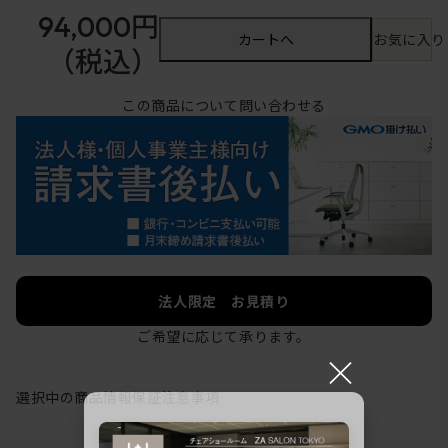
94,000円
カートへ
お気に入り
（税込）
この商品について問い合わせる
法人限定 お見積り
ご希望に応じて承ります。
×
選択中の商品情報
保証
注意事項