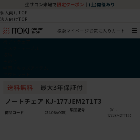
坐サロン来場で
限定クーポン
｜
(土)開催あり
個人向けTOP
法人向けTOP
検索
マイページ
お気に入り
カート
椅子・チェア
デスク・テーブル
収納
その他
学習・キッズアイテム
アウトレット
ノートチェア KJ-177JEM2T1T3
製品記号
（KJ-
商品コード
（34084035）
177JEM2T1T3）