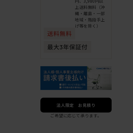
円、3,980円以
上送料無料（沖
縄・離島・一部
地域・階段手上
げ等を除く）
法人限定 お見積り
ご希望に応じて承ります。