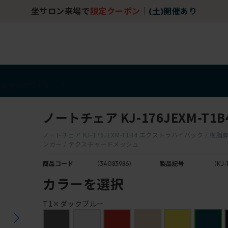
坐サロン来場で
限定クーポン
｜
(土)開催あり
アイテム
アウトレット
ノートチェア KJ-176JEXM-T1B
ノートチェア KJ-176JEXM-T1B4 エクストラハイバック / 樹脂脚 
ンガー / テクスチャードメッシュ
商品コード
（34083986）
製品記号
（KJ-
カラーを選択
T1×ダックブルー