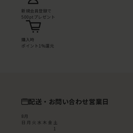
新規会員登録で
500ptプレゼント
購入時
ポイント1%還元
配送・お問い合わせ営業日
8
月
日
月
火
水
木
金
土
1