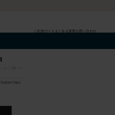
ご利用ガイド
よくある質問
お問い合わせ
4
/ ループ肘 / ハ
176JEXM-T1B4）