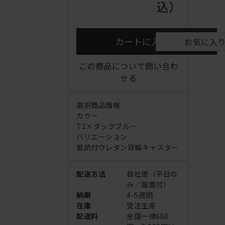
込）
カートに入れる
お気に入
この商品について問い合わ
せる
選択商品情報
カラー
T1×ダックブルー
バリエーション
抵抗付ウレタン双輪キャスター
配送方法
自社便（平日の
み／設置付）
納期
4-5週間
在庫
受注生産
配送料
全国一律660