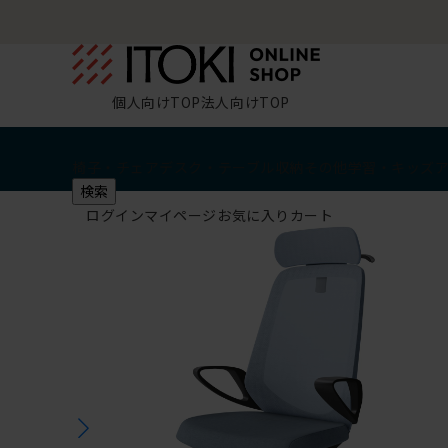
個人向けTOP
法人向けTOP
椅子・チェア
デスク・テーブル
収納
その他
学習・キッズ
検索
ログイン
マイページ
お気に入り
カート