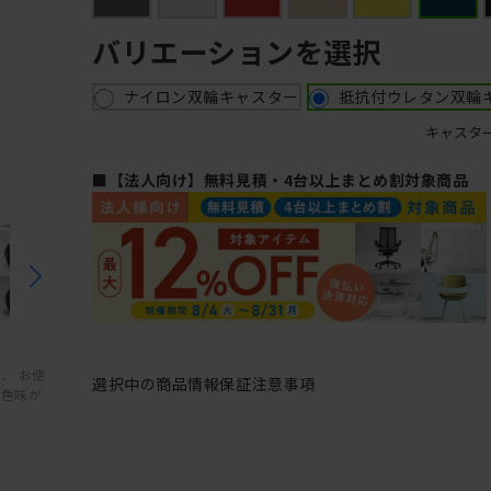
バリエーションを選択
ナイロン双輪キャスター
抵抗付ウレタン双輪
キャスタ
■【法人向け】無料見積・4台以上まとめ割対象商品
、 お使
選択中の商品情報
保証
注意事項
と色味が