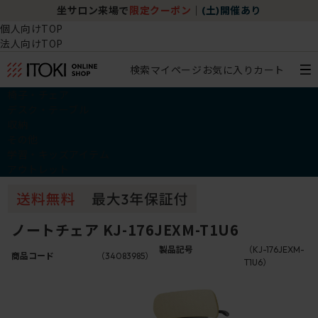
坐サロン来場で
限定クーポン
｜
(土)開催あり
個人向けTOP
法人向けTOP
検索
マイページ
お気に入り
カート
椅子・チェア
デスク・テーブル
収納
その他
学習・キッズアイテム
アウトレット
ノートチェア KJ-176JEXM-T1U6
製品記号
（KJ-176JEXM-
商品コード
（34083985）
T1U6）