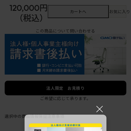
120,000円
カートへ
お気に入り
（税込）
この商品について問い合わせる
法人限定 お見積り
ご希望に応じて承ります。
×
選択中の商品情報
保証
注意事項