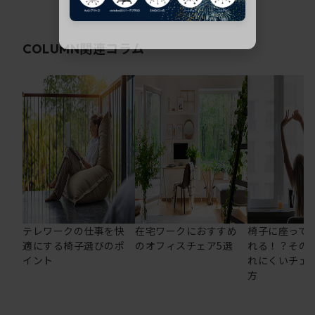
関連コラム
COLUMN
テレワークの仕事を快
在宅ワークにおすすめ
椅子に座って
適にする椅子選びのポ
のオフィスチェア5選
れる！？その
イント
れにくいチェ
方