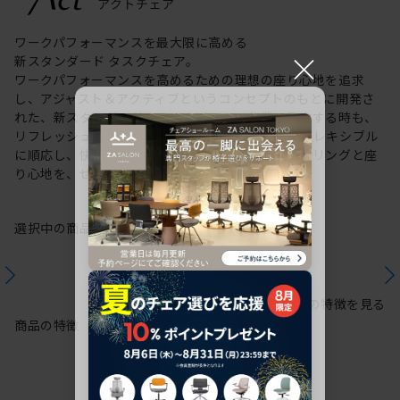
ワークパフォーマンスを最大限に高める
×
新スタンダード タスクチェア。
ワークパフォーマンスを高めるための理想の座り心地を追求
し、アジャスト＆アクティブというコンセプトのもとに開発さ
れた、新スタンダードのタスクチェア。作業に集中する時も、
リフレッシュする時も、座る姿勢や身体の動きにフレキシブル
に順応し、快適にサポートします。新感覚のスタイリングと座
り心地を、ぜひご体感ください。
選択中の商品情報
保証
注意事項
シリーズの特徴を見る
商品の特徴