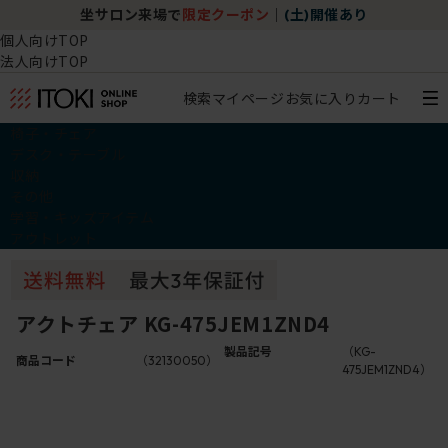
坐サロン来場で
限定クーポン
｜
(土)開催あり
個人向けTOP
法人向けTOP
検索
マイページ
お気に入り
カート
椅子・チェア
デスク・テーブル
収納
その他
学習・キッズアイテム
アウトレット
アクトチェア KG-475JEM1ZND4
製品記号
（KG-
商品コード
（32130050）
475JEM1ZND4）