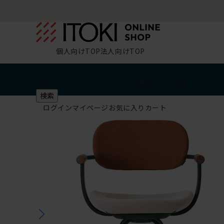
個人向けTOP
法人向けTOP
椅子・チェア
デスク・テーブル
収納
その他
学習・キッズ
検索
ログイン
マイページ
お気に入り
カート