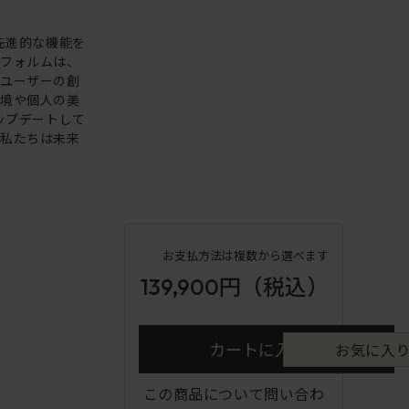
。先進的な機能を
いフォルムは、
。ユーザーの創
環境や個人の美
アップデートして
も私たちは未来
お支払方法は複数から選べます
139,900円
（税込）
カートに入れる
お気に入
この商品について問い合わ