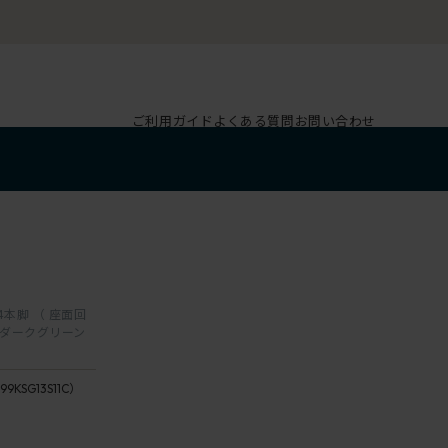
ご利用ガイド
よくある質問
お問い合わせ
 4本脚 （ 座面回
 / ダークグリーン
G1
座：
ダ
99KSG13S11C）
13 /
ー
Grain
ク
座：
グ