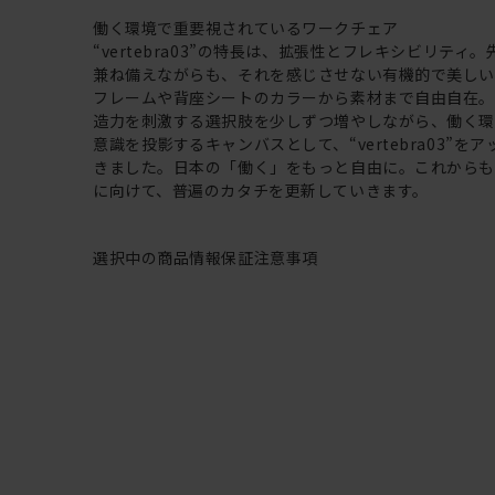
働く環境で重要視されているワークチェア
“vertebra03”の特長は、拡張性とフレキシビリティ
兼ね備えながらも、それを感じさせない有機的で美し
フレームや背座シートのカラーから素材まで自由自在
造力を刺激する選択肢を少しずつ増やしながら、働く
意識を投影するキャンバスとして、“vertebra03”を
きました。日本の「働く」をもっと自由に。これから
に向けて、普遍のカタチを更新していきます。
選択中の商品情報
保証
注意事項