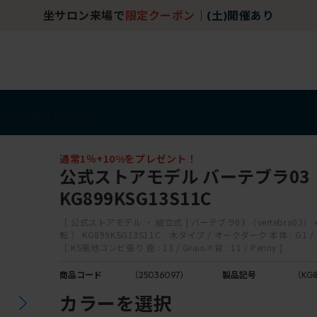
坐サロン来場で
限定クーポン
｜
(土)開催あり
アイテム
アウトレット
通常1％+10%をプレゼント！
公式ストアモデル バーテブラ03
KG899KSG13S11C
［ 公式ストアモデル ・ 組立式 ] バーテブラ03 （vertebra03）
転 ） KG899KSG13S11C 木タイプ / オークダーク 本体 : G1
［ KS張地コンビ張り 座 : 13 / Grain×背 : 11 / Penny ]
商品コード
（25036097）
製品記号
（KG8
カラーを選択