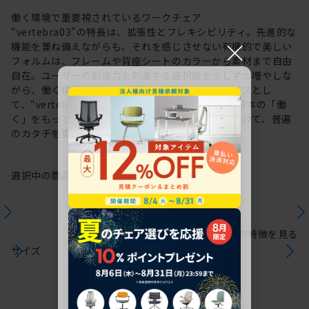
働く環境で重要視されているワークチェア
“vertebra03”の特長は、拡張性とフレキシビリティ。先進的な
×
機能を兼ね備えながらも、それを感じさせない有機的で美しい
フォルムは、フレームや背座シートのカラーから素材まで自由
自在。ユーザーの創造力を刺激する選択肢を少しずつ増やしな
がら、働く環境や個人の美意識を投影するキャンバスとし
て、“vertebra03”をアップデートしてきました。日本の「働
く」をもっと自由に。これからも私たちは未来に向けて、普遍
のカタチを更新していきます。
選択中の商品情報
保証
注意事項
シリーズの特徴を見る
サイズ