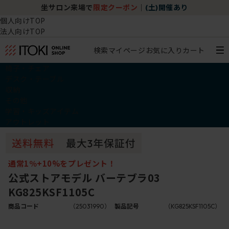
坐サロン来場で
限定クーポン
｜
(土)開催あり
個人向けTOP
法人向けTOP
検索
マイページ
お気に入り
カート
椅子・チェア
デスク・テーブル
収納
その他
学習・キッズアイテム
アウトレット
通常1％+10%をプレゼント！
公式ストアモデル バーテブラ03
KG825KSF1105C
商品コード
（25031990）
製品記号
（KG825KSF1105C）