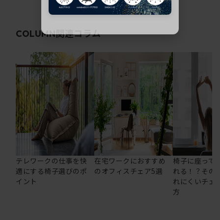
関連コラム
COLUMN
テレワークの仕事を快
在宅ワークにおすすめ
椅子に座って
適にする椅子選びのポ
のオフィスチェア5選
れる！？その
イント
れにくいチェ
方