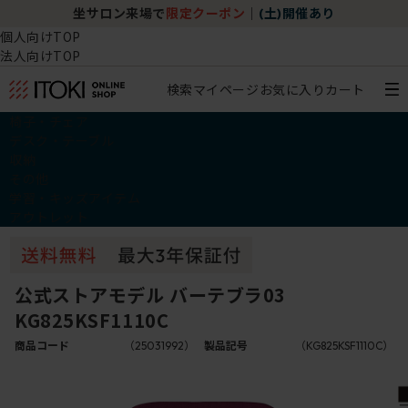
坐サロン来場で
限定クーポン
｜
(土)開催あり
個人向けTOP
法人向けTOP
検索
マイページ
お気に入り
カート
椅子・チェア
デスク・テーブル
収納
その他
学習・キッズアイテム
アウトレット
公式ストアモデル バーテブラ03
KG825KSF1110C
商品コード
（25031992）
製品記号
（KG825KSF1110C）