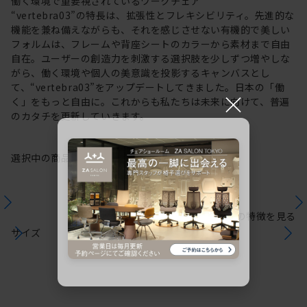
働く環境で重要視されているワークチェア
“vertebra03”の特長は、拡張性とフレキシビリティ。先進的な
機能を兼ね備えながらも、それを感じさせない有機的で美しい
フォルムは、フレームや背座シートのカラーから素材まで自由
自在。ユーザーの創造力を刺激する選択肢を少しずつ増やしな
がら、働く環境や個人の美意識を投影するキャンバスとし
て、“vertebra03”をアップデートしてきました。日本の「働
×
く」をもっと自由に。これからも私たちは未来に向けて、普遍
のカタチを更新していきます。
選択中の商品情報
保証
注意事項
シリーズの特徴を見る
サイズ