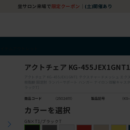
坐サロン来場で
限定クーポン
｜
(土)開催あり
アイテム
アウトレット
アクトチェア KG-455JEX1GNT
アクトチェア KG-455JEX1GNT1 テクスチャードメッシュ エ
樹脂脚 固定肘 ランバーサポート ハンガー ナイロン双輪キャスター
ラックT］
商品コード
（25026111）
製品記号
（KG-
カラーを選択
GN×T1/ブラックT