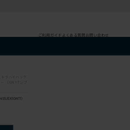
ご利用ガイド
よくある質問
お問い合わせ
1
クストラハイバック
 ［GN×T1/ブ
455JEX1GNT1）