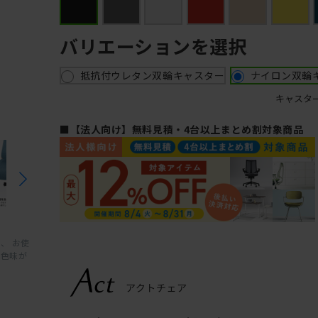
バリエーションを選択
抵抗付ウレタン双輪キャスター
ナイロン双輪
キャスタ
■【法人向け】無料見積・4台以上まとめ割対象商品
、 お使
と色味が