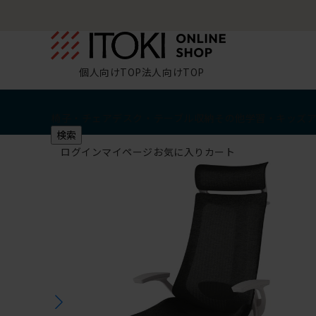
個人向けTOP
法人向けTOP
椅子・チェア
デスク・テーブル
収納
その他
学習・キッズ
検索
ログイン
マイページ
お気に入り
カート