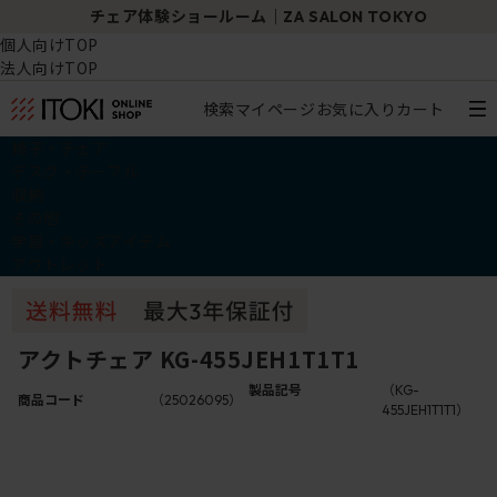
チェア体験ショールーム｜ZA SALON TOKYO
個人向けTOP
法人向けTOP
検索
マイページ
お気に入り
カート
椅子・チェア
デスク・テーブル
収納
その他
学習・キッズアイテム
アウトレット
アクトチェア KG-455JEH1T1T1
製品記号
（KG-
商品コード
（25026095）
455JEH1T1T1）