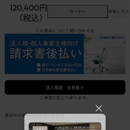
120,400円
カートへ
お気に入り
（税込）
この商品について問い合わせる
法人限定 お見積り
ご希望に応じて承ります。
×
選択中の商品情報
保証
注意事項