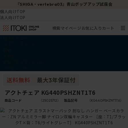
『SHIGA・vertebra03』青山ポップアップ試座会
個人向けTOP
法人向けTOP
検索
マイページ
お気に入り
カート
椅子・チェア
デスク・テーブル
収納
その他
学習・キッズアイテム
アウトレット
アクトチェア KG440PSHZNT1T6
商品コード
（25025712）
製品記号
（KG440PSHZNT1T6）