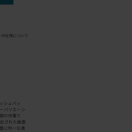
ーの仕様について
ッシュバッ
ーバリエーシ
間の作業で
え出された曲面
面に均一な透