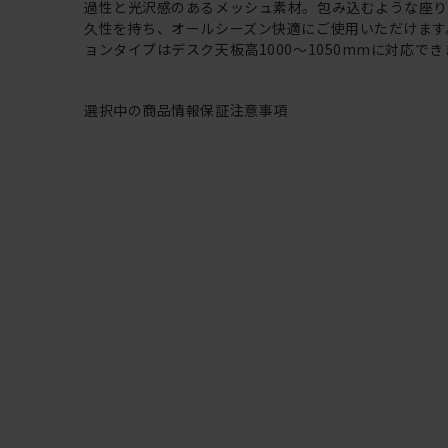
過性と光沢感のあるメッシュ素材。包み込むような座
久性を持ち、オールシーズン快適にご使用いただけます
ョンタイプはデスク天板高1000～1050mmに対応でき
選択中の商品情報
保証
注意事項