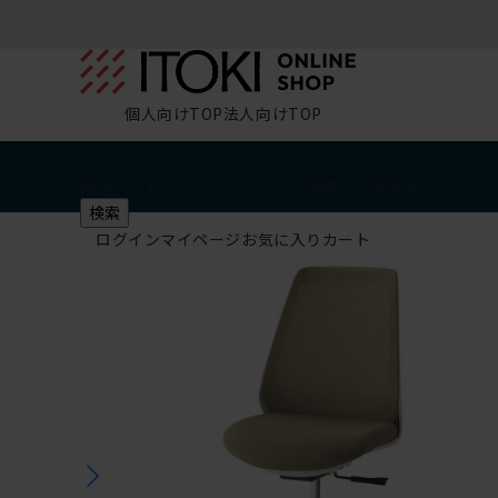
個人向けTOP
法人向けTOP
椅子・チェア
デスク・テーブル
収納
その他
学習・キッズ
検索
ログイン
マイページ
お気に入り
カート