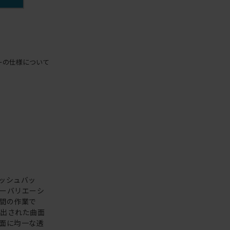
ーの仕様について
ッシュバッ
ーバリエーシ
間の作業で
え出された曲面
面に均一な透