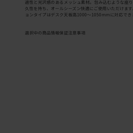
過性と光沢感のあるメッシュ素材。包み込むような座
久性を持ち、オールシーズン快適にご使用いただけます
ョンタイプはデスク天板高1000～1050mmに対応でき
選択中の商品情報
保証
注意事項