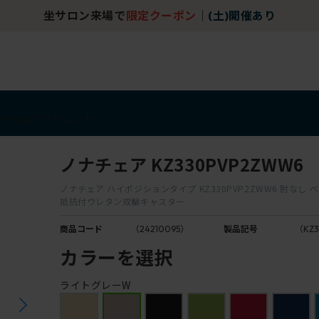
坐サロン来場で
限定クーポン
｜
(土)開催あり
アイテム
アウトレット
ノナチェア KZ330PVP2ZWW6
ノナチェア ハイポジションタイプ KZ330PVP2ZWW6 肘なし 
抵抗付ウレタン双輪キャスター
商品コード
（24210095）
製品記号
（KZ
カラーを選択
ライトグレーW