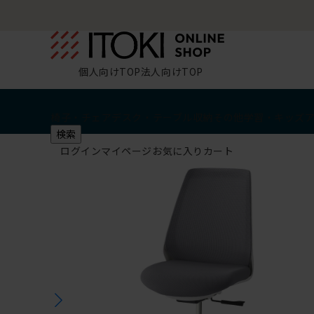
個人向けTOP
法人向けTOP
椅子・チェア
デスク・テーブル
収納
その他
学習・キッズ
検索
ログイン
マイページ
お気に入り
カート