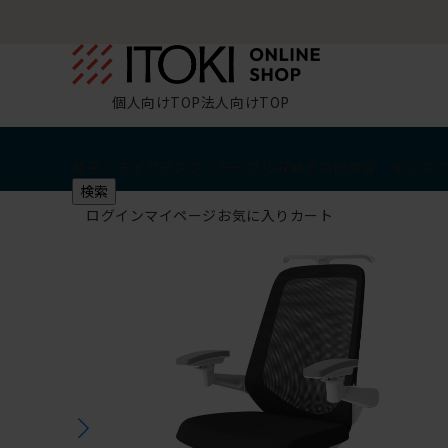
個人向けTOP
法人向けTOP
椅子・チェア
デスク・テーブル
収納
その他
学習・キッズ
検索
ログイン
マイページ
お気に入り
カート