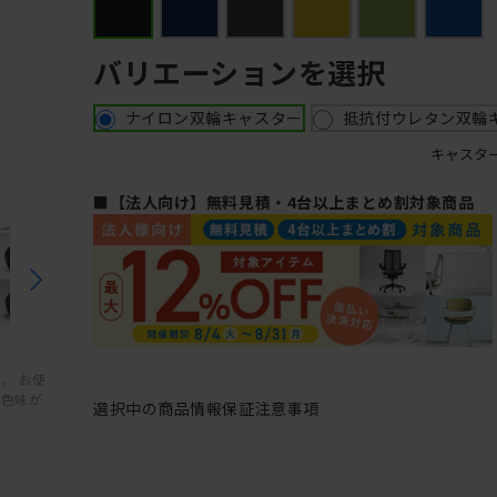
バリエーションを選択
ナイロン双輪キャスター
抵抗付ウレタン双輪
キャスタ
■【法人向け】無料見積・4台以上まとめ割対象商品
、 お使
と色味が
選択中の商品情報
保証
注意事項