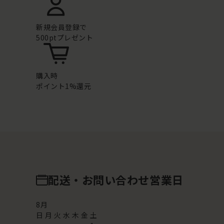
新規会員登録で
500ptプレゼント
購入時
ポイント1%還元
配送・お問い合わせ営業日
8
月
日
月
火
水
木
金
土