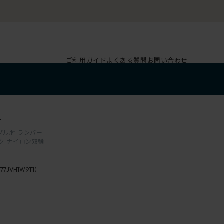
ご利用ガイド
よくある質問
お問い合わせ
1
タブル肘 ランバー
ク ナイロン双輪
177JVH1W9T1）