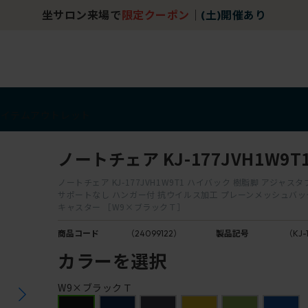
坐サロン来場で
限定クーポン
｜
(土)開催あり
アイテム
アウトレット
ノートチェア KJ-177JVH1W9T
ノートチェア KJ-177JVH1W9T1 ハイバック 樹脂脚 アジャス
サポートなし ハンガー付 抗ウイルス加工 プレーンメッシュバッ
キャスター ［W9×ブラックＴ］
商品コード
（24099122）
製品記号
（KJ-
カラーを選択
W9×ブラックＴ