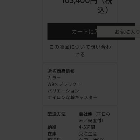
103,400円
（税
込）
カートに入れる
お気に入
この商品について問い合わ
せる
選択商品情報
カラー
W9×ブラックＴ
バリエーション
ナイロン双輪キャスター
配送方法
自社便（平日の
み／設置付）
納期
4-5週間
在庫
受注生産