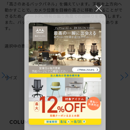
×
「高さのあるバックパネル」を備えています。天板を上方向へ
動かすことで、カメラ位置を目線の高さに移動させることがで
きるため、ノートPC特有の煽り角度での顔映りを改善します。
また、バックパネルにより物理的に背景を隠す効果もありま
す。
選択中の商品情報
注意事項
サイズ
関連コラム
COLUMN