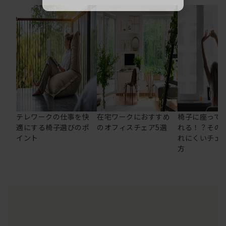
テレワークの仕事を快
在宅ワークにおすすめ
椅子に座って
適にする椅子選びのポ
のオフィスチェア5選
れる！？その
イント
れにくいチェ
方