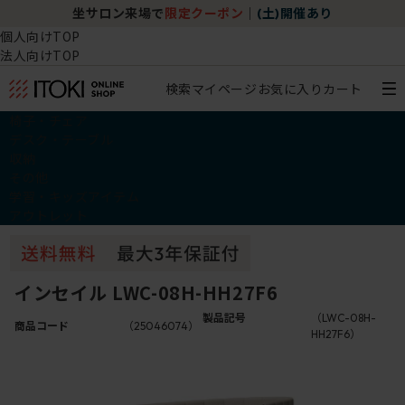
坐サロン来場で
限定クーポン
｜
(土)開催あり
個人向けTOP
法人向けTOP
検索
マイページ
お気に入り
カート
椅子・チェア
デスク・テーブル
収納
その他
学習・キッズアイテム
アウトレット
インセイル LWC-08H-HH27F6
製品記号
（LWC-08H-
商品コード
（25046074）
HH27F6）