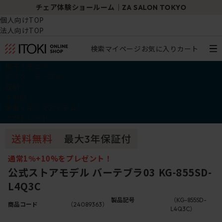
チェア体験ショールーム｜ZA SALON TOKYO
個人向けTOP
法人向けTOP
検索
マイページ
お気に入り
カート
椅子・チェア
デスク・テーブル
収納
その他
学習・キッズアイテム
アウトレット
通常1％+10%をプレゼント！
公式ストアモデル バーテブラ03 KG-855SD-
L4Q3C
製品記号
（KG-855SD-
商品コード
（24089363）
L4Q3C）