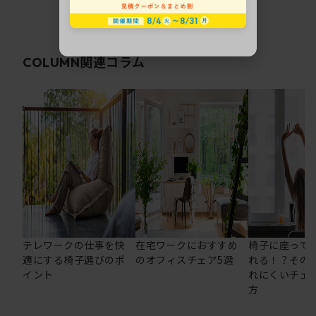
関連コラム
COLUMN
テレワークの仕事を快
在宅ワークにおすすめ
椅子に座って
適にする椅子選びのポ
のオフィスチェア5選
れる！？その
イント
れにくいチェ
方