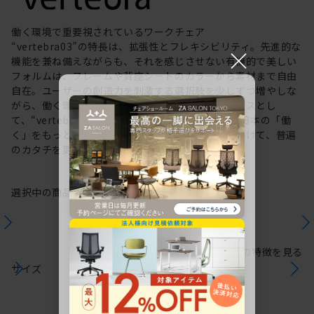
働く環境で重要視されているワークチェア
“vertebra03”の特長は、拡張性とフレキシビリティ。先進的な
×
機能を兼ね備えながらも、それを感じさせない有機的で美しい
フォルムは、フレームや背座シートのカラーから素材まで自由
自在。ユーザーの創造力を刺激する選択肢を少しずつ増やしな
がら、働く環境や個人の美意識を投影するキャンバスとし
て、“vertebra03”をアップデートしてきました。日本の「働
く」をもっと自由に。これからも私たちは未来に向けて、普遍
のカタチを更新していきます。
選択中の商品情報
保証
注意事項
シリーズの特徴を見る
サイズ