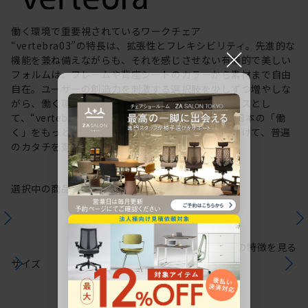
働く環境で重要視されているワークチェア
“vertebra03”の特長は、拡張性とフレキシビリティ。先進的な
×
機能を兼ね備えながらも、それを感じさせない有機的で美しい
フォルムは、フレームや背座シートのカラーから素材まで自由
自在。ユーザーの創造力を刺激する選択肢を少しずつ増やしな
がら、働く環境や個人の美意識を投影するキャンバスとし
て、“vertebra03”をアップデートしてきました。日本の「働
く」をもっと自由に。これからも私たちは未来に向けて、普遍
のカタチを更新していきます。
選択中の商品情報
保証
注意事項
シリーズの特徴を見る
サイズ