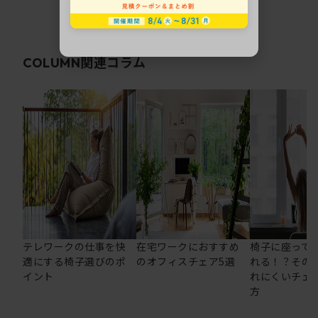
関連コラム
COLUMN
テレワークの仕事を快
在宅ワークにおすすめ
椅子に座って
適にする椅子選びのポ
のオフィスチェア5選
れる！？その
イント
れにくいチェ
方