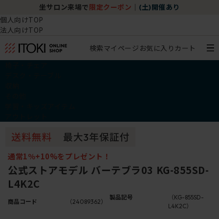
坐サロン来場で
限定クーポン
｜
(土)開催あり
個人向けTOP
法人向けTOP
検索
マイページ
お気に入り
カート
椅子・チェア
デスク・テーブル
収納
その他
学習・キッズアイテム
アウトレット
通常1％+10%をプレゼント！
公式ストアモデル バーテブラ03 KG-855SD-
L4K2C
製品記号
（KG-855SD-
商品コード
（24089362）
L4K2C）