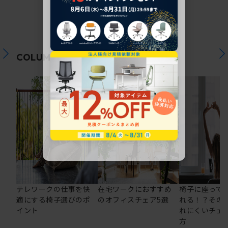
関連コラム
COLUMN
テレワークの仕事を快
在宅ワークにおすすめ
椅子に座って
適にする椅子選びのポ
のオフィスチェア5選
れる！？その
イント
れにくいチェ
方