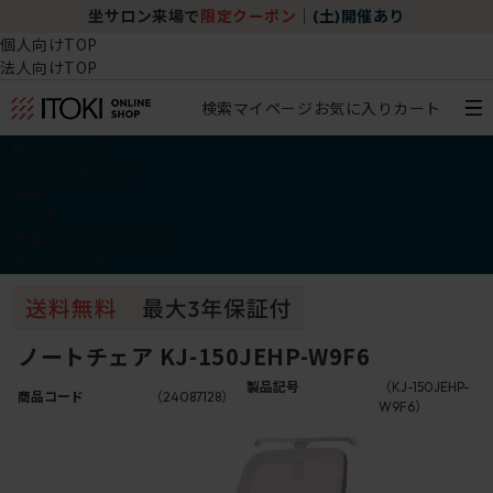
坐サロン来場で
限定クーポン
｜
(土)開催あり
個人向けTOP
法人向けTOP
検索
マイページ
お気に入り
カート
椅子・チェア
デスク・テーブル
収納
その他
学習・キッズアイテム
アウトレット
ノートチェア KJ-150JEHP-W9F6
製品記号
（KJ-150JEHP-
商品コード
（24087128）
W9F6）