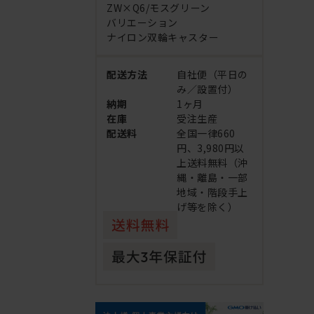
ZW×Q6/モスグリーン
バリエーション
ナイロン双輪キャスター
配送方法
自社便（平日の
み／設置付）
納期
1ヶ月
在庫
受注生産
配送料
全国一律660
円、3,980円以
上送料無料（沖
縄・離島・一部
地域・階段手上
げ等を除く）