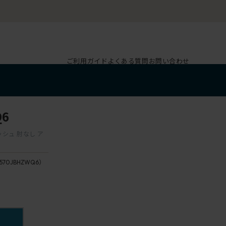
ご利用ガイド
よくある質問
お問い合わせ
Q6
メッシュ 肘なし ア
570JBHZWQ6）