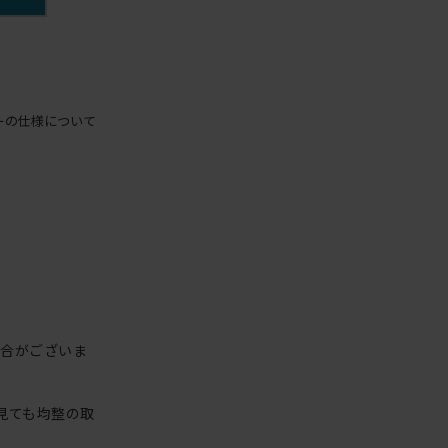
ーの仕様について
場合がございま
見ても均整の取