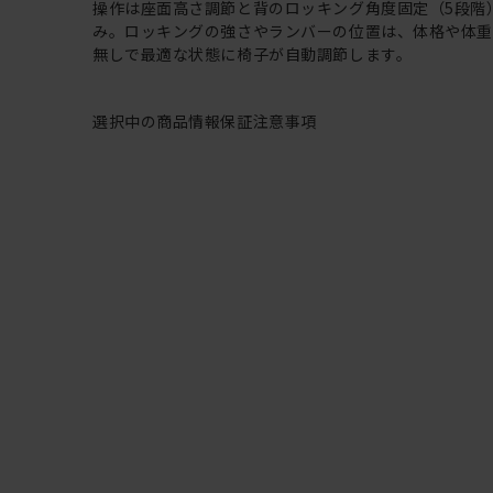
操作は座面高さ調節と背のロッキング角度固定（5段階
み。ロッキングの強さやランバーの位置は、体格や体
無しで最適な状態に椅子が自動調節します。
選択中の商品情報
保証
注意事項