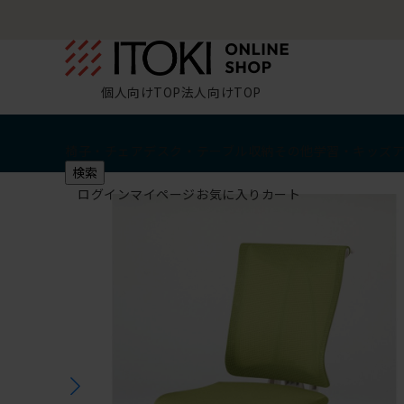
個人向けTOP
法人向けTOP
椅子・チェア
デスク・テーブル
収納
その他
学習・キッズ
検索
ログイン
マイページ
お気に入り
カート