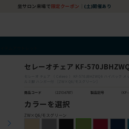
坐サロン来場で
限定クーポン
｜
(土)開催あり
アイテム
アウトレット
セレーオチェア KF-570JBHZW
セレーオ チェア （ Celeeo ） KF-570JBHZWQ6 ハイバック 
ルミ脚 ハンガー付 ［ZW×Q6/モスグリーン］
商品コード
（22106787）
製品記号
（KF-
カラーを選択
ZW×Q6/モスグリーン