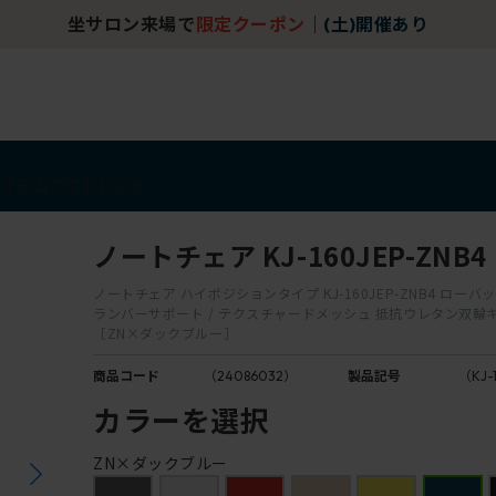
坐サロン来場で
限定クーポン
｜
(土)開催あり
アイテム
アウトレット
ノートチェア KJ-160JEP-ZNB4
ノートチェア ハイポジションタイプ KJ-160JEP-ZNB4 ローバック
ランバーサポート / テクスチャードメッシュ 抵抗ウレタン双輪
［ZN×ダックブルー］
商品コード
（24086032）
製品記号
（KJ-
カラーを選択
ZN×ダックブルー