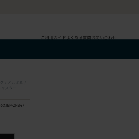
ご利用ガイド
よくある質問
お問い合わせ
 / アルミ脚 /
キャスター
160JEP-ZNB4）