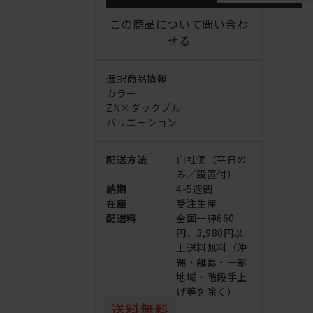
この商品について問い合わ
せる
選択商品情報
カラー
ZN×ダックブルー
バリエーション
配送方法
自社便（平日の
み／設置付）
納期
4-5週間
在庫
受注生産
配送料
全国一律660
円、3,980円以
上送料無料（沖
縄・離島・一部
地域・階段手上
げ等を除く）