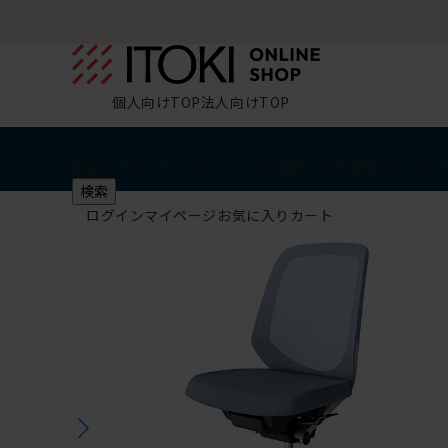
個人向けTOP
法人向けTOP
椅子・チェア
デスク・テーブル
収納
その他
学習・キッズ
検索
ログイン
マイページ
お気に入り
カート