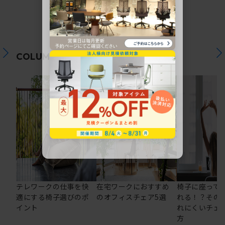
関連コラム
COLUMN
テレワークの仕事を快
在宅ワークにおすすめ
椅子に座って
適にする椅子選びのポ
のオフィスチェア5選
れる！？その
イント
れにくいチェ
方