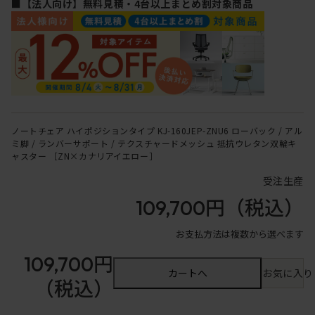
■【法人向け】無料見積・4台以上まとめ割対象商品
ノートチェア ハイポジションタイプ KJ-160JEP-ZNU6 ローバック / アル
ミ脚 / ランバーサポート / テクスチャードメッシュ 抵抗ウレタン双輪キ
ャスター ［ZN×カナリアイエロー］
受注生産
109,700円
（税込）
お支払方法は複数から選べます
109,700円
カートへ
お気に入り
（税込）