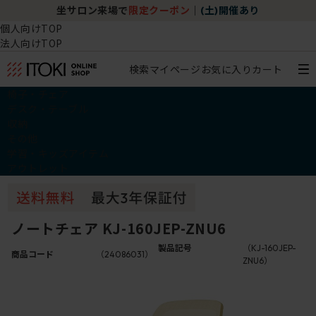
坐サロン来場で
限定クーポン
｜
(土)開催あり
個人向けTOP
法人向けTOP
検索
マイページ
お気に入り
カート
椅子・チェア
デスク・テーブル
収納
その他
学習・キッズアイテム
アウトレット
ノートチェア KJ-160JEP-ZNU6
製品記号
（KJ-160JEP-
商品コード
（24086031）
ZNU6）