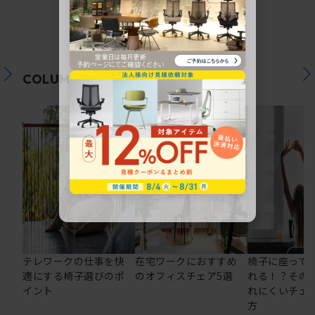
関連コラム
COLUMN
テレワークの仕事を快
在宅ワークにおすすめ
椅子に座って
適にする椅子選びのポ
のオフィスチェア5選
れる！？その
イント
れにくいチェ
方