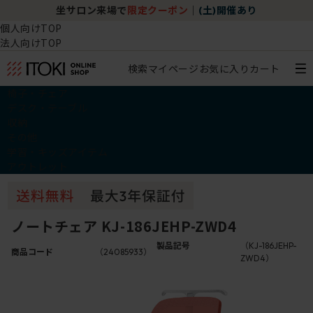
坐サロン来場で
限定クーポン
｜
(土)開催あり
個人向けTOP
法人向けTOP
検索
マイページ
お気に入り
カート
椅子・チェア
デスク・テーブル
収納
その他
学習・キッズアイテム
アウトレット
ノートチェア KJ-186JEHP-ZWD4
製品記号
（KJ-186JEHP-
商品コード
（24085933）
ZWD4）