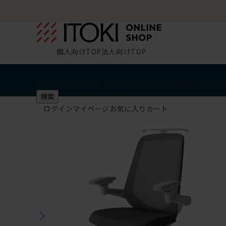
個人向けTOP
法人向けTOP
椅子・チェア
デスク・テーブル
収納
その他
学習・キッズ
検索
ログイン
マイページ
お気に入り
カート