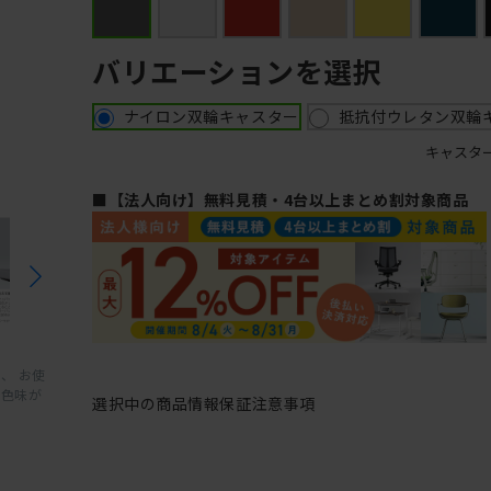
バリエーションを選択
ナイロン双輪キャスター
抵抗付ウレタン双輪
キャスタ
■【法人向け】無料見積・4台以上まとめ割対象商品
、 お使
と色味が
選択中の商品情報
保証
注意事項