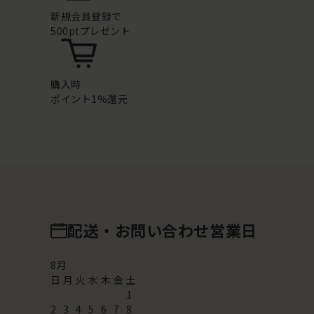
新規会員登録で
500ptプレゼント
購入時
ポイント1%還元
配送・お問い合わせ営業日
8
月
日
月
火
水
木
金
土
1
2
3
4
5
6
7
8