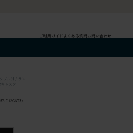
ご利用ガイド
よくある質問
お問い合わせ
3
スタブル肘 / ラン
双輪キャスター
157JEH2GNT3）