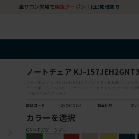
坐サロン来場で
限定クーポン
｜
(土)開催あり
アイテム
アウトレット
ノートチェア KJ-157JEH2GNT
ノートチェア KJ-157JEH2GNT3 ハイバック / 樹脂脚 / アジャ
バーサポート / ハンガー / テクスチャードメッシュ ナイロン
［GN×ダークグレーＴ］
商品コード
（24084095）
製品記号
（KJ-
カラーを選択
GN×T3/ダークグレー