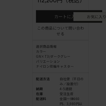
112,200円
（税込）
カートに入れる
お気に入
この商品について問い合わ
せる
選択商品情報
カラー
GN×T3/ダークグレー
バリエーション
ナイロン双輪キャスター
配送方法
自社便（平日の
み／設置付）
納期
4-5週間
在庫
受注生産
配送料
全国一律660
円、3,980円以