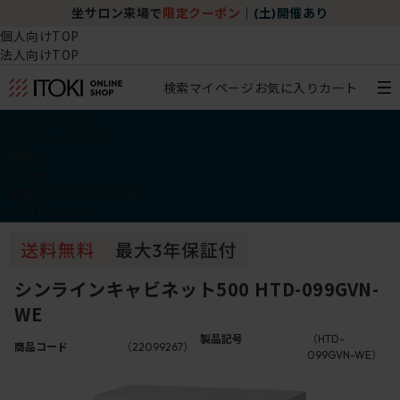
坐サロン来場で
限定クーポン
｜
(土)開催あり
個人向けTOP
法人向けTOP
検索
マイページ
お気に入り
カート
椅子・チェア
デスク・テーブル
収納
その他
学習・キッズアイテム
アウトレット
シンラインキャビネット500 HTD-099GVN-
WE
製品記号
（HTD-
商品コード
（22099267）
099GVN-WE）