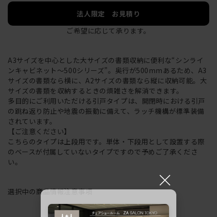
法人限定 お見積り
ご希望に応じて承ります。
A3サイズを中心とした大サイズの書類収納に便利な“シンライ
ンキャビネット～500シリーズ”。奥行が500mmあるため、A3
サイズの書類なら横に、A2サイズの書類なら縦に収納可能。大
サイズの書類を収納するときの煩雑さを解消できます。
多目的にご利用いただける引戸タイプは、開閉時における引戸
の跳ね返り防止や地震の振動に備えて、ラッチ機構が標準装備
されています。
【ご注意ください】
こちらのタイプは上段用です。単体・下段用として設置する際
のベースが付属していないタイプですので予めご了承くださ
い。
×
選択中の商品情報
注意事項