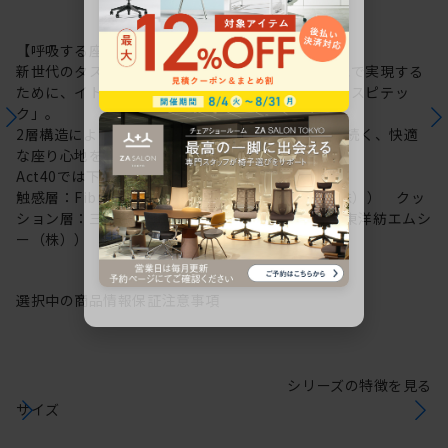
【呼吸する座面：レスピテック】
新世代のタスクチェアに求められる性能を高い次元で実現する
ために、イトーキが新たに開発した高機能素材「レスピテッ
ク」。
2層構造により“呼吸する座面”を可能にし、ずっと続く、快適
な座り心地を実現しました。
Act40では下記素材を採用しています。
触感層：Fibre cushion VL（帝人フロンティア（株）） クッ
ション層：三次元網状繊維構造体ブレスエアー®（東洋紡エムシ
ー（株））
選択中の商品情報
保証
注意事項
シリーズの特徴を見る
サイズ