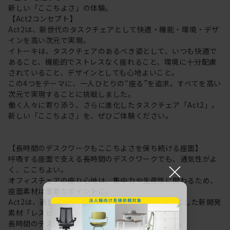
新しい「ここちよさ」の体験。
【Act2コンセプト】
Act2は、新世代のタスクチェアとして快適・機能・環境・デザ
インを高い次元で実現。
イトーキは、タスクチェアのあるべき姿として、いつも快適で
あること、機能的でストレスなく座れること、環境に十分配慮
されていること、デザインとしても心地よいこと。
この4つをテーマに、一人ひとりの“座る”を追求。すべてを高い
次元で実現することに挑戦しました。
働く人々に寄り添う、さらに進化したタスクチェア「Act2」。
新しい「ここちよさ」を、ぜひご体験ください。
【長時間のデスクワークもここちよさを保ち続ける座面】
呼吸する座面で支える長時間のデスクワークでも、通気性がよ
×
く、ここちよい。
オフィスチェアの座り心地は、集中力や生産性に関わるため、
座面素材は重要なポイントに。
Act2は、通気性にすぐれた “呼吸する座面”を可能にした新開発
素材「レスピテック」を採用。
長時間のデスクワークもここちよさを保ち続けます。