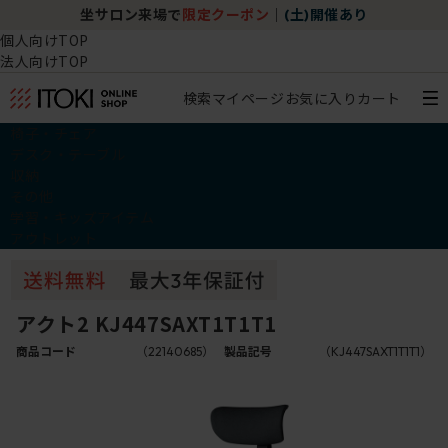
坐サロン来場で
限定クーポン
｜
(土)開催あり
個人向けTOP
法人向けTOP
検索
マイページ
お気に入り
カート
椅子・チェア
デスク・テーブル
収納
その他
学習・キッズアイテム
アウトレット
アクト2 KJ447SAXT1T1T1
商品コード
（22140685）
製品記号
（KJ447SAXT1T1T1）