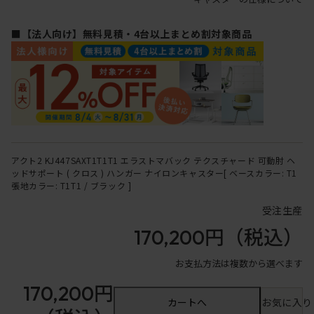
■【法人向け】無料見積・4台以上まとめ割対象商品
アクト2 KJ447SAXT1T1T1 エラストマバック テクスチャード 可動肘 ヘ
ッドサポート ( クロス ) ハンガー ナイロンキャスター[ ベースカラー: T1
張地カラー: T1T1 / ブラック ]
受注生産
170,200円
（税込）
お支払方法は複数から選べます
170,200円
カートへ
お気に入り