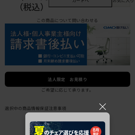
カートへ
お気に入り
（税込）
この商品について問い合わせる
法人限定 お見積り
ご希望に応じて承ります。
×
選択中の商品情報
保証
注意事項