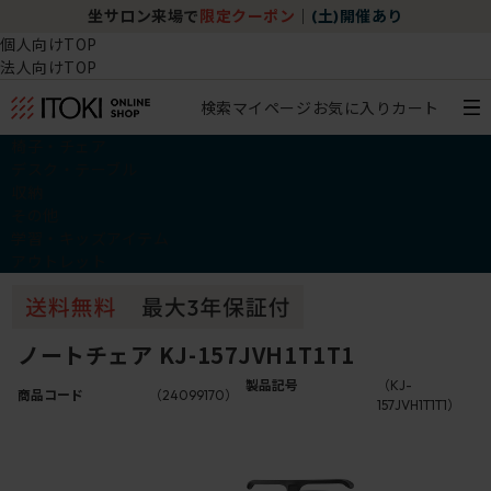
坐サロン来場で
限定クーポン
｜
(土)開催あり
個人向けTOP
法人向けTOP
検索
マイページ
お気に入り
カート
椅子・チェア
デスク・テーブル
収納
その他
学習・キッズアイテム
アウトレット
ノートチェア KJ-157JVH1T1T1
製品記号
（KJ-
商品コード
（24099170）
157JVH1T1T1）