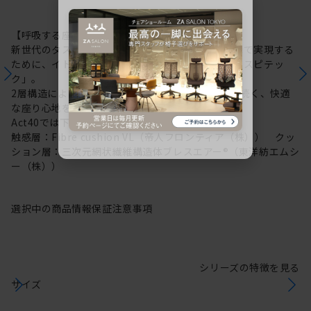
【呼吸する座面：レスピテック】
新世代のタスクチェアに求められる性能を高い次元で実現する
ために、イトーキが新たに開発した高機能素材「レスピテッ
ク」。
2層構造により“呼吸する座面”を可能にし、ずっと続く、快適
な座り心地を実現しました。
Act40では下記素材を採用しています。
触感層：Fibre cushion VL（帝人フロンティア（株）） クッ
ション層：三次元網状繊維構造体ブレスエアー®（東洋紡エムシ
ー（株））
選択中の商品情報
保証
注意事項
シリーズの特徴を見る
サイズ