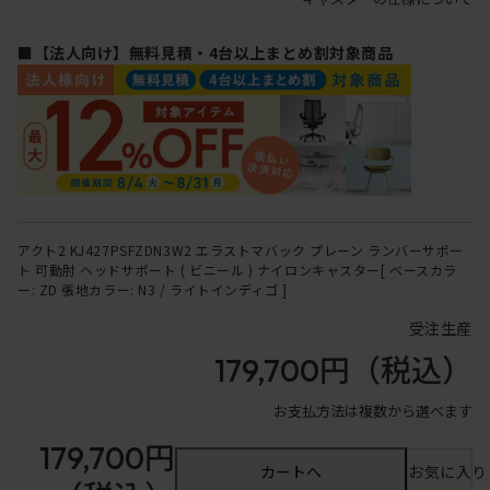
■【法人向け】無料見積・4台以上まとめ割対象商品
アクト2 KJ427PSFZDN3W2 エラストマバック プレーン ランバーサポー
ト 可動肘 ヘッドサポート ( ビニール ) ナイロンキャスター[ ベースカラ
ー: ZD 張地カラー: N3 / ライトインディゴ ]
受注生産
179,700円
（税込）
お支払方法は複数から選べます
179,700円
カートへ
お気に入り