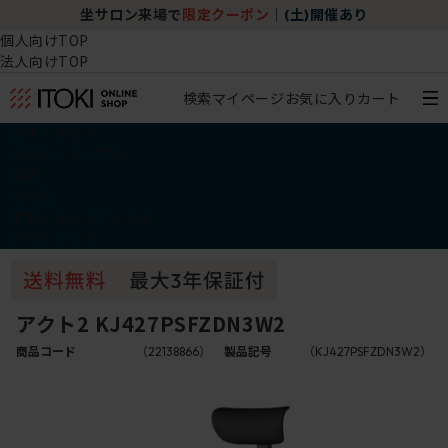
坐サロン来場で
限定クーポン
｜
(土)開催あり
個人向けTOP
法人向けTOP
検索
マイページ
お気に入り
カート
椅子・チェア
デスク・テーブル
収納
その他
学習・キッズアイテム
アウトレット
アクト2 KJ427PSFZDN3W2
商品コード
（22138866）
製品記号
（KJ427PSFZDN3W2）