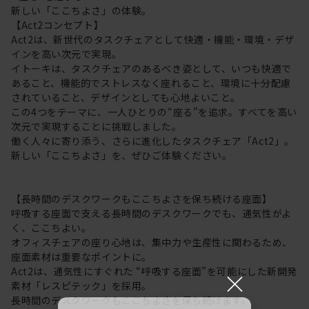
新しい「ここちよさ」の体験。
【Act2コンセプト】
Act2は、新世代のタスクチェアとして快適・機能・環境・デザ
インを高い次元で実現。
イトーキは、タスクチェアのあるべき姿として、いつも快適で
あること、機能的でストレスなく座れること、環境に十分配慮
されていること、デザインとしても心地よいこと。
この4つをテーマに、一人ひとりの“座る”を追求。すべてを高い
次元で実現することに挑戦しました。
働く人々に寄り添う、さらに進化したタスクチェア「Act2」。
新しい「ここちよさ」を、ぜひご体験ください。
【長時間のデスクワークもここちよさを保ち続ける座面】
呼吸する座面で支える長時間のデスクワークでも、通気性がよ
く、ここちよい。
オフィスチェアの座り心地は、集中力や生産性に関わるため、
座面素材は重要なポイントに。
Act2は、通気性にすぐれた “呼吸する座面”を可能にした新開発
×
素材「レスピテック」を採用。
長時間のデスクワークもここちよさを保ち続けます。