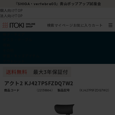
『SHIGA・vertebra03』青山ポップアップ試座会
個人向けTOP
法人向けTOP
検索
マイページ
お気に入り
カート
椅子・チェア
デスク・テーブル
収納
その他
学習・キッズアイテム
アウトレット
アクト2 KJ427PSFZDQ7W2
商品コード
（22138864）
製品記号
（KJ427PSFZDQ7W2）