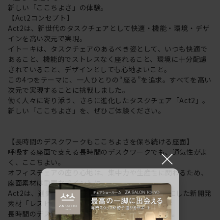
新しい「ここちよさ」の体験。
【Act2コンセプト】
Act2は、新世代のタスクチェアとして快適・機能・環境・デザ
インを高い次元で実現。
イトーキは、タスクチェアのあるべき姿として、いつも快適で
あること、機能的でストレスなく座れること、環境に十分配慮
されていること、デザインとしても心地よいこと。
この4つをテーマに、一人ひとりの“座る”を追求。すべてを高い
次元で実現することに挑戦しました。
働く人々に寄り添う、さらに進化したタスクチェア「Act2」。
新しい「ここちよさ」を、ぜひご体験ください。
【長時間のデスクワークもここちよさを保ち続ける座面】
×
呼吸する座面で支える長時間のデスクワークでも、通気性がよ
く、ここちよい。
オフィスチェアの座り心地は、集中力や生産性に関わるため、
座面素材は重要なポイントに。
Act2は、通気性にすぐれた “呼吸する座面”を可能にした新開発
素材「レスピテック」を採用。
長時間のデスクワークもここちよさを保ち続けます。