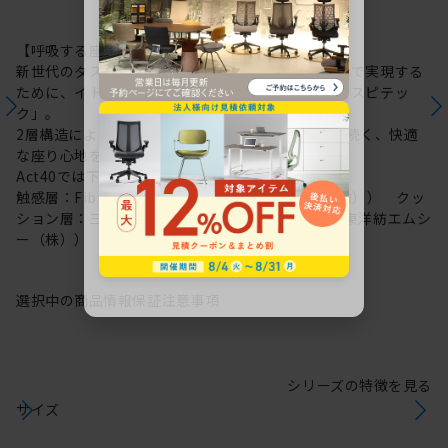
【呼吸する座面：レスピテック】
新世代のタスクチェアに求められる性能を高い次元で実現する
ために、イトーキが新たに開発した高機能素材「レスピテッ
ク」。
2層構造により“呼吸する座面”を可能にし、ずっと続く、快適
な座り心地を実現しました。
Act40では下記素材を採用しています。
触感層：Fibre cushion VL（帝人フロンティア（株）） クッ
ション層：三次元網状繊維構造体ブレスエアー®（東洋紡エムシ
ー（株））
選択中の商品情報
保証
注意事項
シリーズの特徴を見る
サイズ