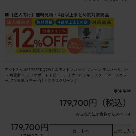
■【法人向け】無料見積・4台以上まとめ割対象商品
アクト2 KJ427PSFZDQ7W2 エラストマバック プレーン ランバーサポー
ト 可動肘 ヘッドサポート ( ビニール ) ナイロンキャスター[ ベースカラ
ー: ZD 張地カラー: Q7 / グラスグリーン ]
受注生産
179,700円
（税込）
お支払方法は複数から選べます
179,700円
カートへ
お気に入り