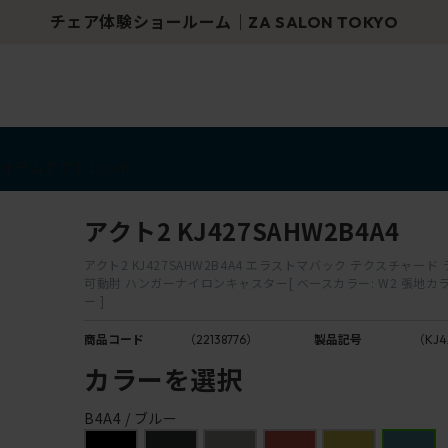
チェア体験ショールーム｜ZA SALON TOKYO
アイテム
アウトレット
アクト2 KJ427SAHW2B4A4
アクト2 KJ427SAHW2B4A4 エラストマバック テクスチャー
可動肘 ハンガーナイロンキャスター[ ベースカラー: W2 張地カラー:
ー ]
商品コード
（22138776）
製品記号
（KJ4
カラーを選択
B4A4 / ブルー