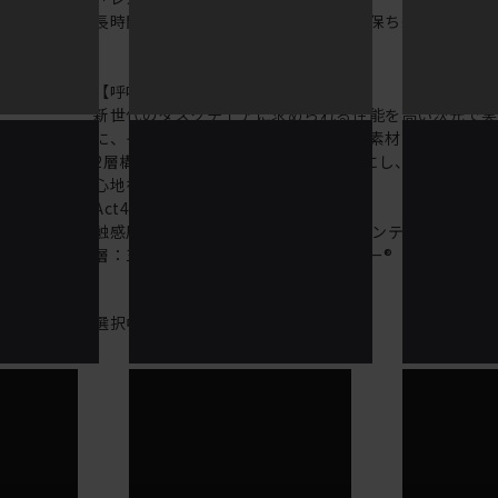
長時間のデスクワークもここちよさを保ち続けます。
【呼吸する座面：レスピテック】
新世代のタスクチェアに求められる性能を高い次元で
に、イトーキが新たに開発した高機能素材「レスピテ
2層構造により“呼吸する座面”を可能にし、ずっと続く
心地を実現しました。
Act40では下記素材を採用しています。
触感層：Fibre cushion VL（帝人フロンティア（株
層：三次元網状繊維構造体ブレスエアー®（東洋紡エム
選択中の商品情報
保証
注意事項