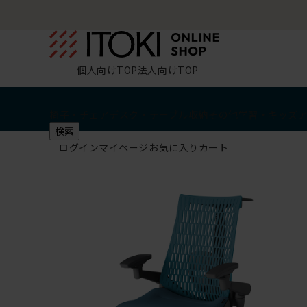
個人向けTOP
法人向けTOP
椅子・チェア
デスク・テーブル
収納
その他
学習・キッズ
検索
ログイン
マイページ
お気に入り
カート