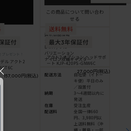
この商品について問い合わ
せる
選択商品情報
カラー
B4A4 / ブルー
バリエーション
%をプレゼント！
アクト2 オプション ヘッドサポ
ナイロン双輪キャスター
デル アクト2
ート KJP-420PS-GNW6C
×
W6T6C
27,000円
(税込)
配送方法
自社便（イトー
157,000円
(税込)
キ便）平日のみ
／設置付
納期
3～4週間以内に
発送
在庫
受注生産
配送料
全国一律660
円、3,980円以
上送料無料（沖
縄・離島・一部