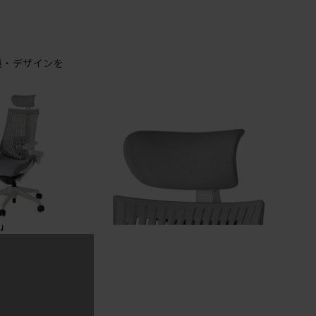
境・デザインを
快適であるこ
されているこ
てを高い次元で
t2」。
面】
性がよく、こ
るため、座面素
した新開発素材