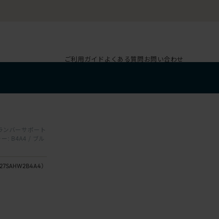
ご利用ガイド
よくある質問
お問い合わせ
ド ランバーサポート
 B4A4 / ブル
27SAHW2B4A4）