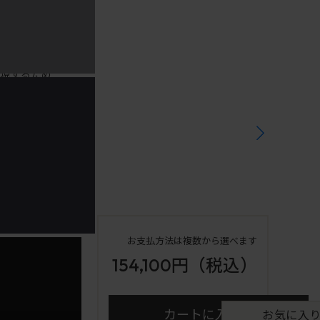
実現するため
ック」。
、快適な座り
）） クッション
シー（株））
お支払方法は複数から選べます
154,100円
（税込）
カートに入れる
お気に入