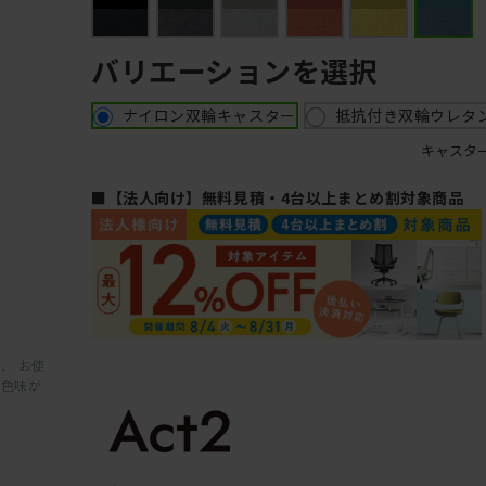
バリエーションを選択
ナイロン双輪キャスター
抵抗付き双輪ウレタ
キャスタ
■【法人向け】無料見積・4台以上まとめ割対象商品
、 お使
と色味が