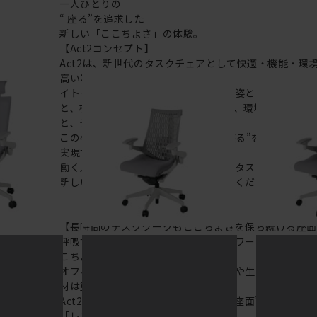
一人ひとりの
“ 座る”を追求した
新しい「ここちよさ」の体験。
【Act2コンセプト】
Act2は、新世代のタスクチェアとして快適・機能・環
高い次元で実現。
イトーキは、タスクチェアのあるべき姿として、いつも
と、機能的でストレスなく座れること、環境に十分配慮
と、デザインとしても心地よいこと。
この4つをテーマに、一人ひとりの“座る”を追求。すべ
実現することに挑戦しました。
働く人々に寄り添う、さらに進化したタスクチェア「Ac
新しい「ここちよさ」を、ぜひご体験ください。
【長時間のデスクワークもここちよさを保ち続ける座
呼吸する座面で支える長時間のデスクワークでも、通気
こちよい。
オフィスチェアの座り心地は、集中力や生産性に関わ
材は重要なポイントに。
Act2は、通気性にすぐれた “呼吸する座面”を可能に
「レスピテック」を採用。