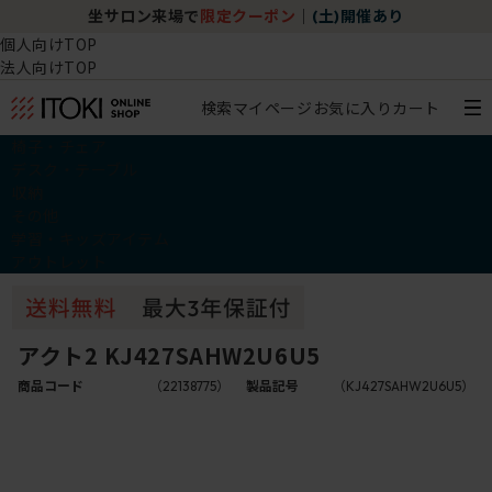
坐サロン来場で
限定クーポン
｜
(土)開催あり
個人向けTOP
法人向けTOP
検索
マイページ
お気に入り
カート
椅子・チェア
デスク・テーブル
収納
その他
学習・キッズアイテム
アウトレット
アクト2 KJ427SAHW2U6U5
商品コード
（22138775）
製品記号
（KJ427SAHW2U6U5）