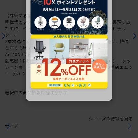
【呼吸する座面：レスピテック】
新世代のタスクチェアに求められる性能を高い次元で実現する
ために、イトーキが新たに開発した高機能素材「レスピテッ
ク」。
2層構造により“呼吸する座面”を可能にし、ずっと続く、快適
な座り心地を実現しました。
Act40では下記素材を採用しています。
触感層：Fibre cushion VL（帝人フロンティア（株）） クッ
ション層：三次元網状繊維構造体ブレスエアー®（東洋紡エムシ
ー（株））
選択中の商品情報
保証
注意事項
シリーズの特徴を見る
サイズ