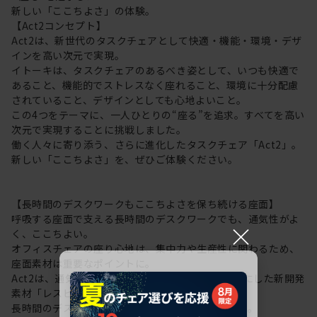
新しい「ここちよさ」の体験。
【Act2コンセプト】
Act2は、新世代のタスクチェアとして快適・機能・環境・デザ
インを高い次元で実現。
イトーキは、タスクチェアのあるべき姿として、いつも快適で
あること、機能的でストレスなく座れること、環境に十分配慮
されていること、デザインとしても心地よいこと。
この4つをテーマに、一人ひとりの“座る”を追求。すべてを高い
次元で実現することに挑戦しました。
働く人々に寄り添う、さらに進化したタスクチェア「Act2」。
新しい「ここちよさ」を、ぜひご体験ください。
【長時間のデスクワークもここちよさを保ち続ける座面】
呼吸する座面で支える長時間のデスクワークでも、通気性がよ
×
く、ここちよい。
オフィスチェアの座り心地は、集中力や生産性に関わるため、
座面素材は重要なポイントに。
Act2は、通気性にすぐれた “呼吸する座面”を可能にした新開発
素材「レスピテック」を採用。
長時間のデスクワークもここちよさを保ち続けます。