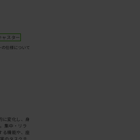
キャスター
ーの仕様について
的に変化し、身
。集中・リラ
する機能や、座
充実のタスクチ