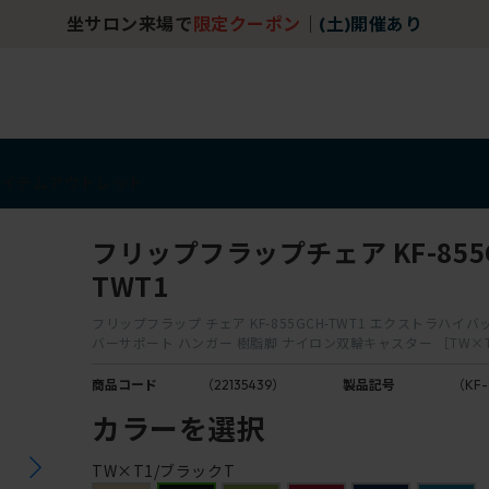
坐サロン来場で
限定クーポン
｜
(土)開催あり
アイテム
アウトレット
フリップフラップチェア KF-855G
TWT1
フリップフラップ チェア KF-855GCH-TWT1 エクストラハイバ
バーサポート ハンガー 樹脂脚 ナイロン双輪キャスター ［TW×T
商品コード
（22135439）
製品記号
（KF-
カラーを選択
TW×T1/ブラックT