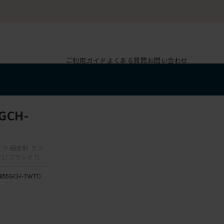
ご利用ガイド
よくある質問
お問い合わせ
CH-
ック 固定肘 ラン
1/ブラックT］
855GCH-TWT1）