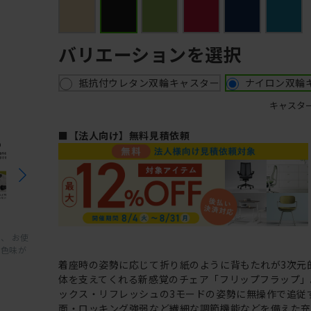
バリエーションを選択
抵抗付ウレタン双輪キャスター
ナイロン双輪
キャスタ
■【法人向け】無料見積依頼
、 お使
と色味が
着座時の姿勢に応じて折り紙のように背もたれが3次元
体を支えてくれる新感覚のチェア「フリップフラップ」
ックス・リフレッシュの3モードの姿勢に無操作で追従
面・ロッキング強弱など繊細な調節機能などを備えた