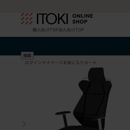
個人向けTOP
法人向けTOP
椅子・チェア
デスク・テーブル
収納
その他
学習・キッズ
検索
ログイン
マイページ
お気に入り
カート