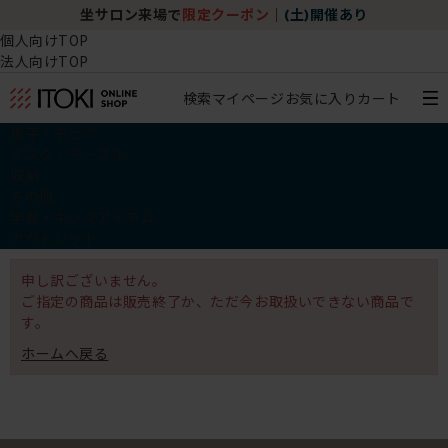
坐サロン来場で
限定クーポン
｜
(土)開催あり
個人向けTOP
法人向けTOP
検索
マイページ
お気に入り
カート
椅子・チェア
デスク・テーブル
収納
その他
学習・キッズアイテム
アウトレット
申し訳ございません。
ご指定の商品は販売終了か、ただ今お取扱いできない商品で
す。
ホームへ戻る