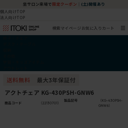
坐サロン来場で
限定クーポン
｜
(土)開催あり
個人向けTOP
法人向けTOP
検索
マイページ
お気に入り
カート
椅子・チェア
デスク・テーブル
収納
その他
学習・キッズアイテム
アウトレット
アクトチェア KG-430PSH-GNW6
製品記号
（KG-430PSH-
商品コード
（22130701）
GNW6）