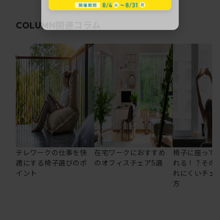
関連コラム
COLUMN
テレワークの仕事を快
在宅ワークにおすすめ
椅子に座って
適にする椅子選びのポ
のオフィスチェア5選
れる！？その
イント
れにくいチェ
方