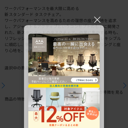
ワークパフォーマンスを最大限に高める
新スタンダード タスクチェア。
×
ワークパフォーマンスを高めるための理想の座り心地を追求
し、アジャスト＆アクティブというコンセプトのもとに開発さ
れた、新スタンダードのタスクチェア。作業に集中する時も、
リフレッシュする時も、座る姿勢や身体の動きにフレキシブル
に順応し、快適にサポートします。新感覚のスタイリングと座
り心地を、ぜひご体感ください。
選択中の商品情報
保証
注意事項
シリーズの特徴を見る
商品の特徴