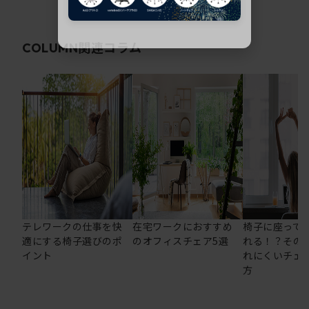
関連コラム
COLUMN
テレワークの仕事を快
在宅ワークにおすすめ
椅子に座って
適にする椅子選びのポ
のオフィスチェア5選
れる！？その
イント
れにくいチェ
方