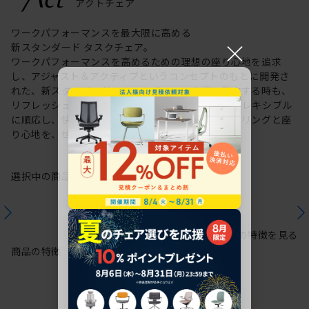
ワークパフォーマンスを最大限に高める
×
新スタンダード タスクチェア。
ワークパフォーマンスを高めるための理想の座り心地を追求
し、アジャスト＆アクティブというコンセプトのもとに開発さ
れた、新スタンダードのタスクチェア。作業に集中する時も、
リフレッシュする時も、座る姿勢や身体の動きにフレキシブル
に順応し、快適にサポートします。新感覚のスタイリングと座
り心地を、ぜひご体感ください。
選択中の商品情報
保証
注意事項
シリーズの特徴を見る
商品の特徴