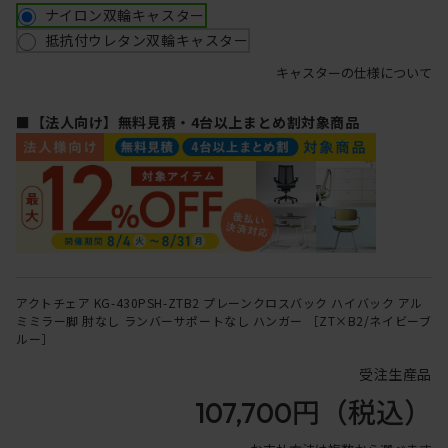
ナイロン双輪キャスター
抵抗付ウレタン双輪キャスター
キャスターの仕様について
■【法人向け】無料見積・4台以上まとめ割対象商品
アクトチェア KG-430PSH-ZTB2 プレーンクロスバック ハイバック アル
ミミラー脚 肘なし ランバーサポートなし ハンガー ［ZT×B2/ネイビーブ
ルー］
受注生産品
107,700円
（税込）