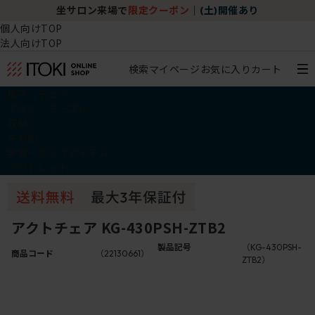
坐サロン来場で
限定クーポン
｜
(土)開催あり
個人向けTOP
法人向けTOP
検索
マイページ
お気に入り
カート
椅子・チェア
デスク・テーブル
収納
その他
学習・キッズアイテム
アウトレット
アクトチェア KG-430PSH-ZTB2
製品記号
（KG-430PSH-
商品コード
（22130661）
ZTB2）