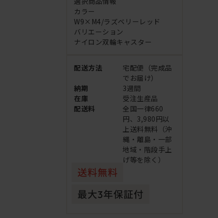
選択商品情報
カラー
W9×M4/ラズベリーレッド
バリエーション
ナイロン双輪キャスター
配送方法
宅配便（完成品
でお届け）
納期
3週間
在庫
受注生産品
配送料
全国一律660
円、3,980円以
上送料無料（沖
縄・離島・一部
地域・階段手上
げ等を除く）