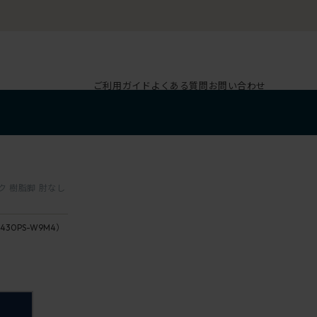
ご利用ガイド
よくある質問
お問い合わせ
ック 樹脂脚 肘なし
430PS-W9M4）