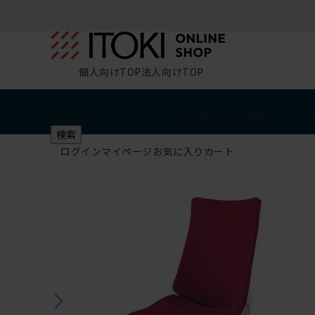
個人向けTOP
法人向けTOP
椅子・チェア
デスク・テーブル
収納
その他
学習・キッズ
検索
ログイン
マイページ
お気に入り
カート