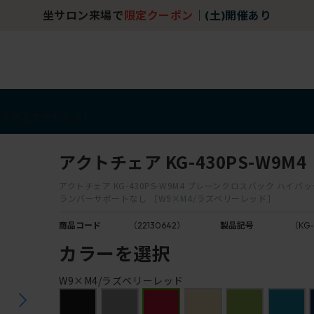
坐サロン来場で
限定クーポン
｜
(土)開催あり
アイテム
アウトレット
アクトチェア KG-430PS-W9M4
アクトチェア KG-430PS-W9M4 プレーンクロスバック ハイバ
ランバーサポートなし ［W9×M4/ラズベリーレッド］
商品コード
（22130642）
製品記号
（KG-
カラーを選択
W9×M4/ラズベリーレッド