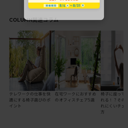
関連コラム
COLUMN
テレワークの仕事を快
在宅ワークにおすすめ
椅子に座って
適にする椅子選びのポ
のオフィスチェア5選
れる！？その
イント
れにくいチェ
方