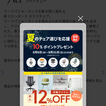
ワークパフォーマンスを最大限に高める
×
新スタンダード タスクチェア。
ワークパフォーマンスを高めるための理想の座り心地を追求
し、アジャスト＆アクティブというコンセプトのもとに開発さ
れた、新スタンダードのタスクチェア。作業に集中する時も、
リフレッシュする時も、座る姿勢や身体の動きにフレキシブル
に順応し、快適にサポートします。新感覚のスタイリングと座
り心地を、ぜひご体感ください。
選択中の商品情報
保証
注意事項
シリーズの特徴を見る
商品の特徴