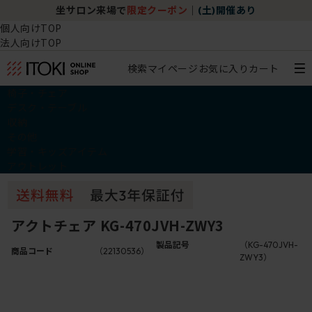
坐サロン来場で
限定クーポン
｜
(土)開催あり
個人向けTOP
法人向けTOP
検索
マイページ
お気に入り
カート
椅子・チェア
デスク・テーブル
収納
その他
学習・キッズアイテム
アウトレット
アクトチェア KG-470JVH-ZWY3
製品記号
（KG-470JVH-
商品コード
（22130536）
ZWY3）