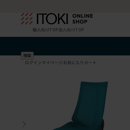
個人向けTOP
法人向けTOP
椅子・チェア
デスク・テーブル
収納
その他
学習・キッズ
検索
ログイン
マイページ
お気に入り
カート