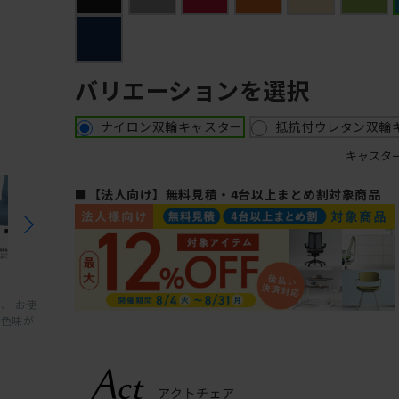
バリエーションを選択
ナイロン双輪キャスター
抵抗付ウレタン双輪
キャスタ
■【法人向け】無料見積・4台以上まとめ割対象商品
、 お使
と色味が