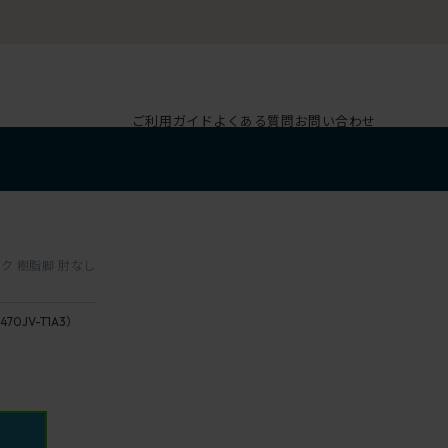
ルーム｜ZA SALON TOKYO
ご利用ガイド
よくある質問
お問い合わせ
ック 樹脂脚 肘なし
470JV-T1A3）