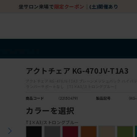
チェア体験ショー
アイテム
アウトレット
アクトチェア KG-470JV-T1A3
アクトチェア KG-470JV-T1A3 プレーンメッシュバック ハイバ
ランバーサポートなし ［T1×A3/ストロングブルー］
商品コード
（22130479）
製品記号
（KG-
カラーを選択
T1×A3/ストロングブルー