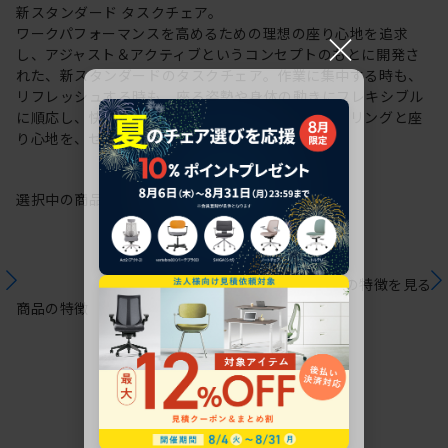
新スタンダード タスクチェア。
×
ワークパフォーマンスを高めるための理想の座り心地を追求
し、アジャスト＆アクティブというコンセプトのもとに開発さ
れた、新スタンダードのタスクチェア。作業に集中する時も、
リフレッシュする時も、座る姿勢や身体の動きにフレキシブル
に順応し、快適にサポートします。新感覚のスタイリングと座
り心地を、ぜひご体感ください。
選択中の商品情報
保証
注意事項
シリーズの特徴を見る
商品の特徴