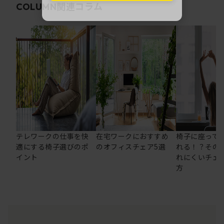
関連コラム
COLUMN
テレワークの仕事を快
在宅ワークにおすすめ
椅子に座って
適にする椅子選びのポ
のオフィスチェア5選
れる！？その
イント
れにくいチェ
方