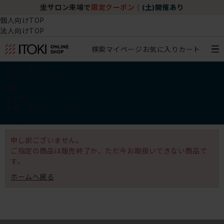
坐サロン来場で
限定クーポン
｜
(土)開催あり
個人向けTOP
法人向けTOP
検索
マイページ
お気に入り
カート
椅子・チェア
デスク・テーブル
収納
その他
学習・キッズアイテム
アウトレット
申し訳ございません。
ご指定の商品は販売終了か、ただ今お取扱いできない商品で
す。
ホームへ戻る