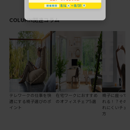
関連コラム
COLUMN
テレワークの仕事を快
在宅ワークにおすすめ
椅子に座って
適にする椅子選びのポ
のオフィスチェア5選
れる！？その
イント
れにくいチェ
方