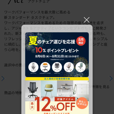
ワークパフォーマンスを最大限に高める
×
新スタンダード タスクチェア。
ワークパフォーマンスを高めるための理想の座り心地を追求
し、アジャスト＆アクティブというコンセプトのもとに開発さ
れた、新スタンダードのタスクチェア。作業に集中する時も、
リフレッシュする時も、座る姿勢や身体の動きにフレキシブル
に順応し、快適にサポートします。新感覚のスタイリングと座
り心地を、ぜひご体感ください。
選択中の商品情報
保証
注意事項
シリーズの特徴を見る
商品の特徴