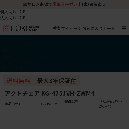
)開催あり
チェア体験ショールーム｜ZA SALON TO
個人向けTOP
法人向けTOP
検索
マイページ
お気に入り
カート
椅子・チェア
デスク・テーブル
収納
その他
学習・キッズアイテム
アウトレット
アクトチェア KG-475JVH-ZWM4
製品記号
（KG-475JVH-
商品コード
（22130195）
ZWM4）