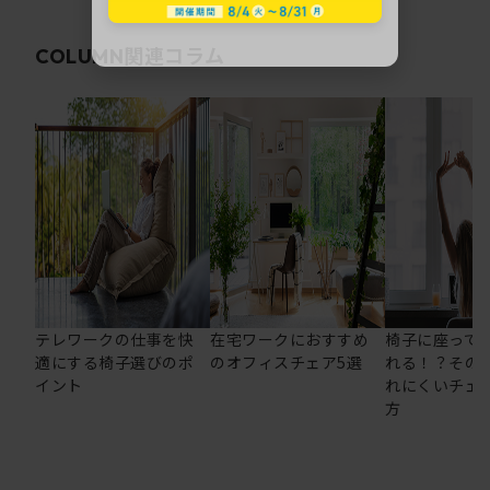
関連コラム
COLUMN
テレワークの仕事を快
在宅ワークにおすすめ
椅子に座って
適にする椅子選びのポ
のオフィスチェア5選
れる！？その
イント
れにくいチェ
方