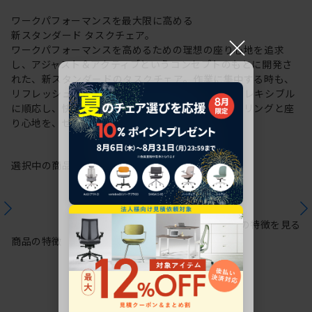
ワークパフォーマンスを最大限に高める
新スタンダード タスクチェア。
×
ワークパフォーマンスを高めるための理想の座り心地を追求
し、アジャスト＆アクティブというコンセプトのもとに開発さ
れた、新スタンダードのタスクチェア。作業に集中する時も、
リフレッシュする時も、座る姿勢や身体の動きにフレキシブル
に順応し、快適にサポートします。新感覚のスタイリングと座
り心地を、ぜひご体感ください。
選択中の商品情報
保証
注意事項
シリーズの特徴を見る
商品の特徴