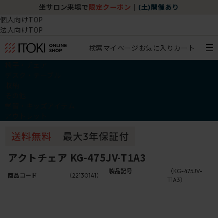
坐サロン来場で
限定クーポン
｜
(土)開催あり
個人向けTOP
法人向けTOP
検索
マイページ
お気に入り
カート
椅子・チェア
デスク・テーブル
収納
その他
学習・キッズアイテム
アウトレット
アクトチェア KG-475JV-T1A3
製品記号
（KG-475JV-
商品コード
（22130141）
T1A3）