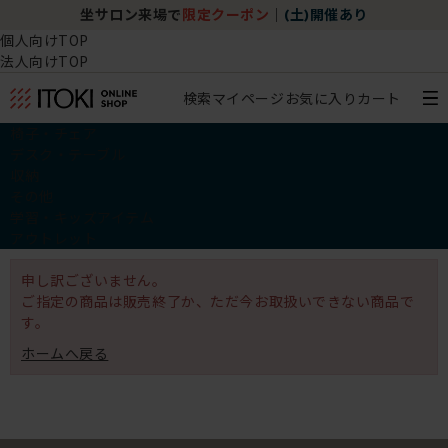
坐サロン来場で
限定クーポン
｜
(土)開催あり
個人向けTOP
法人向けTOP
検索
マイページ
お気に入り
カート
椅子・チェア
デスク・テーブル
収納
その他
学習・キッズアイテム
アウトレット
申し訳ございません。
ご指定の商品は販売終了か、ただ今お取扱いできない商品で
す。
ホームへ戻る