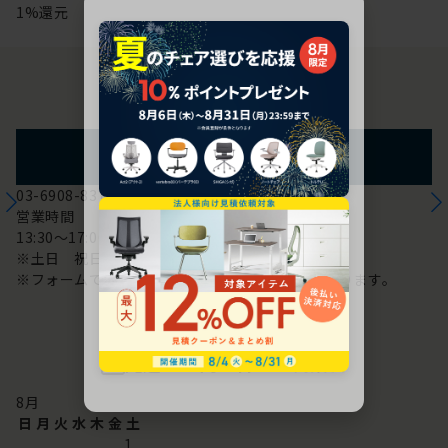
1%還元
お問い合わせ
フォームからのお問い合わせ
03-6908-8370
営業時間
13:30～17:00
※土日 祝日は休み
※フォームでのお問い合わせは24時間対応しております。
配送・お問い合わせ営業日
8
月
日
月
火
水
木
金
土
1