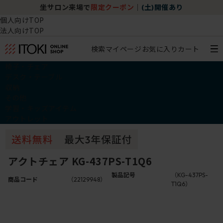
坐サロン来場で
限定クーポン
｜
(土)開催あり
個人向けTOP
法人向けTOP
検索
マイページ
お気に入り
カート
椅子・チェア
デスク・テーブル
収納
その他
学習・キッズアイテム
アウトレット
アクトチェア KG-437PS-T1Q6
製品記号
（KG-437PS-
商品コード
（22129948）
T1Q6）