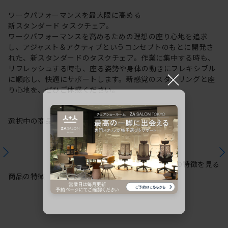
ワークパフォーマンスを最大限に高める
新スタンダード タスクチェア。
ワークパフォーマンスを高めるための理想の座り心地を追求
し、アジャスト＆アクティブというコンセプトのもとに開発さ
れた、新スタンダードのタスクチェア。作業に集中する時も、
リフレッシュする時も、座る姿勢や身体の動きにフレキシブル
×
に順応し、快適にサポートします。新感覚のスタイリングと座
り心地を、ぜひご体感ください。
選択中の商品情報
保証
注意事項
シリーズの特徴を見る
商品の特徴