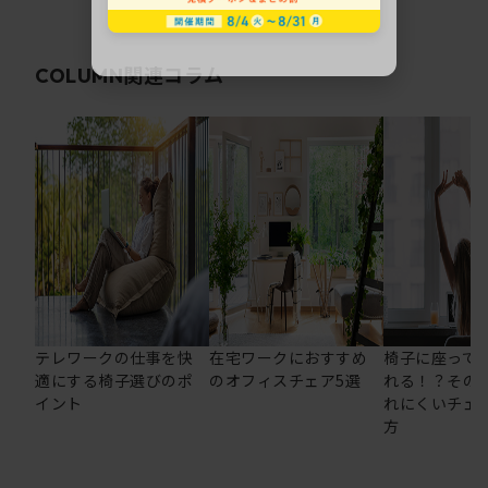
関連コラム
COLUMN
テレワークの仕事を快
在宅ワークにおすすめ
椅子に座って
適にする椅子選びのポ
のオフィスチェア5選
れる！？その
イント
れにくいチェ
方