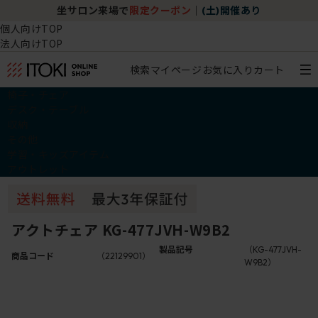
坐サロン来場で
限定クーポン
｜
(土)開催あり
個人向けTOP
法人向けTOP
検索
マイページ
お気に入り
カート
椅子・チェア
デスク・テーブル
収納
その他
学習・キッズアイテム
アウトレット
アクトチェア KG-477JVH-W9B2
製品記号
（KG-477JVH-
商品コード
（22129901）
W9B2）