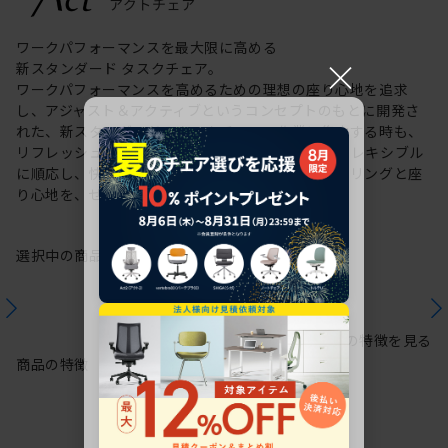
ワークパフォーマンスを最大限に高める
×
新スタンダード タスクチェア。
ワークパフォーマンスを高めるための理想の座り心地を追求
し、アジャスト＆アクティブというコンセプトのもとに開発さ
れた、新スタンダードのタスクチェア。作業に集中する時も、
リフレッシュする時も、座る姿勢や身体の動きにフレキシブル
に順応し、快適にサポートします。新感覚のスタイリングと座
り心地を、ぜひご体感ください。
選択中の商品情報
保証
注意事項
シリーズの特徴を見る
商品の特徴