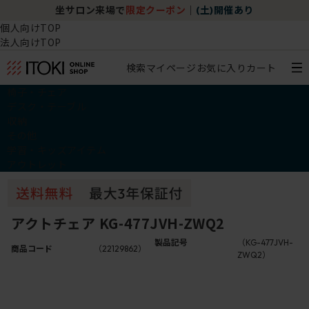
坐サロン来場で
限定クーポン
｜
(土)開催あり
個人向けTOP
法人向けTOP
検索
マイページ
お気に入り
カート
椅子・チェア
デスク・テーブル
収納
その他
学習・キッズアイテム
アウトレット
アクトチェア KG-477JVH-ZWQ2
製品記号
（KG-477JVH-
商品コード
（22129862）
ZWQ2）