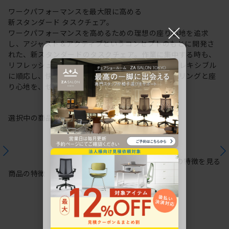
ワークパフォーマンスを最大限に高める
新スタンダード タスクチェア。
×
ワークパフォーマンスを高めるための理想の座り心地を追求
し、アジャスト＆アクティブというコンセプトのもとに開発さ
れた、新スタンダードのタスクチェア。作業に集中する時も、
リフレッシュする時も、座る姿勢や身体の動きにフレキシブル
に順応し、快適にサポートします。新感覚のスタイリングと座
り心地を、ぜひご体感ください。
選択中の商品情報
保証
注意事項
シリーズの特徴を見る
商品の特徴