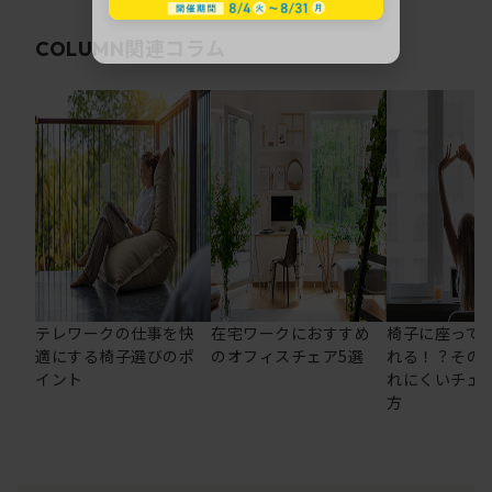
関連コラム
COLUMN
テレワークの仕事を快
在宅ワークにおすすめ
椅子に座って
適にする椅子選びのポ
のオフィスチェア5選
れる！？その
イント
れにくいチェ
方