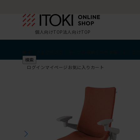
個人向けTOP
法人向けTOP
椅子・チェア
デスク・テーブル
収納
その他
学習・キッズ
検索
ログイン
マイページ
お気に入り
カート