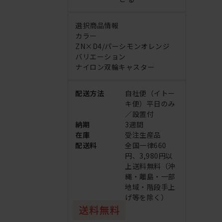
選択商品情報
カラー
ZN×D4/パーシモンオレンジ
バリエーション
ナイロン双輪キャスター
配送方法
自社便（イトー
キ便）平日のみ
／設置付
納期
3週間
在庫
受注生産品
配送料
全国一律660
円、3,980円以
上送料無料（沖
縄・離島・一部
地域・階段手上
げ等を除く）