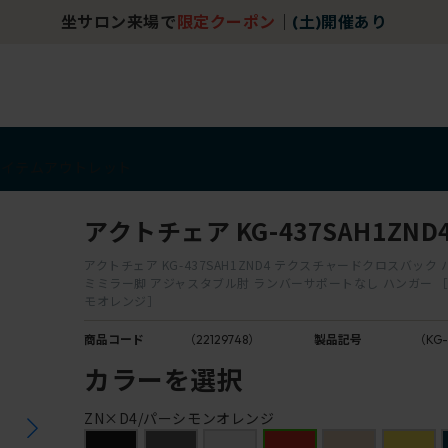
坐サロン来場で
限定クーポン
｜
(土)開催あり
アイテム
アウトレット
アクトチェア KG-437SAH1ZND
アクトチェア KG-437SAH1ZND4 テクスチャードクロスバック
ミミラー脚 アジャスタブル肘 ランバーサポートなし ハンガー ［
モオレンジ］
商品コード
（22129748）
製品記号
（KG-
カラーを選択
ZN×D4/パーシモンオレンジ