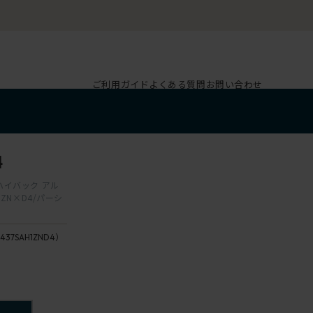
ご利用ガイド
よくある質問
お問い合わせ
4
 ハイバック アル
ZN×D4/パーシ
437SAH1ZND4）