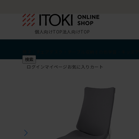
個人向けTOP
法人向けTOP
椅子・チェア
デスク・テーブル
収納
その他
学習・キッズ
検索
ログイン
マイページ
お気に入り
カート