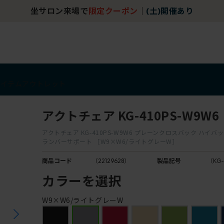
坐サロン来場で
限定クーポン
｜
(土)開催あり
アイテム
アウトレット
アクトチェア KG-410PS-W9W6
アクトチェア KG-410PS-W9W6 プレーンクロスバック ハイバ
ランバーサポート ［W9×W6/ライトグレーW］
商品コード
（22129628）
製品記号
（KG-
カラーを選択
W9×W6/ライトグレーW