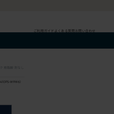
ご利用ガイド
よくある質問
お問い合わせ
ック 樹脂脚 肘なし
410PS-W9W6）