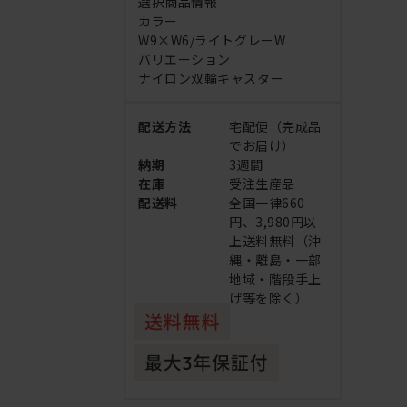
選択商品情報
カラー
W9×W6/ライトグレーW
バリエーション
ナイロン双輪キャスター
配送方法
宅配便（完成品
でお届け）
納期
3週間
在庫
受注生産品
配送料
全国一律660
円、3,980円以
上送料無料（沖
縄・離島・一部
地域・階段手上
げ等を除く）