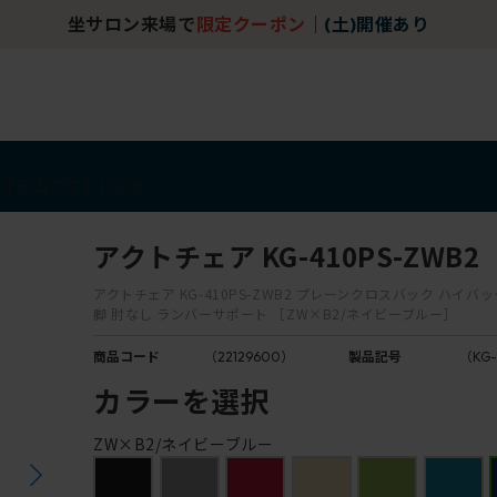
アイテム
アウトレット
アクトチェア KG-410PS-ZWB2
アクトチェア KG-410PS-ZWB2 プレーンクロスバック ハイバ
脚 肘なし ランバーサポート ［ZW×B2/ネイビーブルー］
商品コード
（22129600）
製品記号
（KG-
カラーを選択
ZW×B2/ネイビーブルー