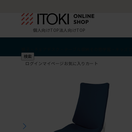
坐サロン来場で
限定クーポン
｜
(土)開催あり
個人向けTOP
法人向けTOP
椅子・チェア
デスク・テーブル
収納
その他
学習・キッズ
検索
ログイン
マイページ
お気に入り
カート