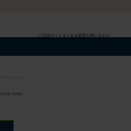
チェア体験ショールー
ご利用ガイド
よくある質問
お問い合わせ
ック アルミミラー
410PS-ZWB2）