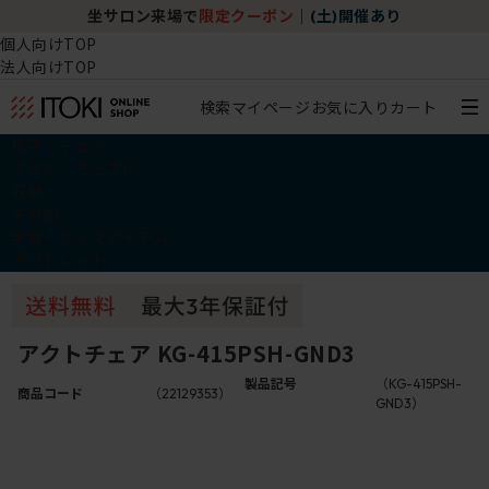
坐サロン来場で
限定クーポン
｜
(土)開催あり
個人向けTOP
法人向けTOP
検索
マイページ
お気に入り
カート
椅子・チェア
デスク・テーブル
収納
その他
学習・キッズアイテム
アウトレット
アクトチェア KG-415PSH-GND3
製品記号
（KG-415PSH-
商品コード
（22129353）
GND3）