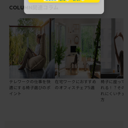
関連コラム
COLUMN
テレワークの仕事を快
在宅ワークにおすすめ
椅子に座って
適にする椅子選びのポ
のオフィスチェア5選
れる！？その
イント
れにくいチェ
方