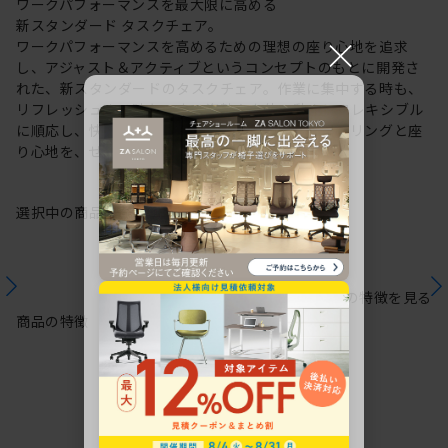
ワークパフォーマンスを最大限に高める
新スタンダード タスクチェア。
×
ワークパフォーマンスを高めるための理想の座り心地を追求
し、アジャスト＆アクティブというコンセプトのもとに開発さ
れた、新スタンダードのタスクチェア。作業に集中する時も、
リフレッシュする時も、座る姿勢や身体の動きにフレキシブル
に順応し、快適にサポートします。新感覚のスタイリングと座
り心地を、ぜひご体感ください。
選択中の商品情報
保証
注意事項
シリーズの特徴を見る
商品の特徴