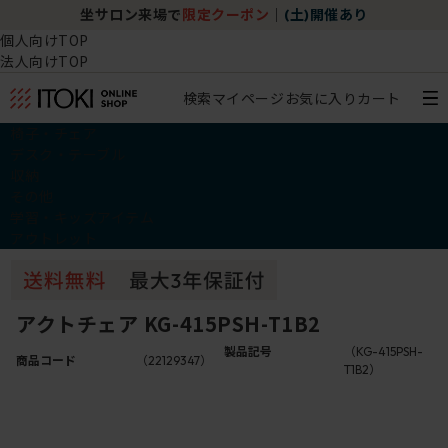
坐サロン来場で
限定クーポン
｜
(土)開催あり
個人向けTOP
法人向けTOP
検索
マイページ
お気に入り
カート
椅子・チェア
デスク・テーブル
収納
その他
学習・キッズアイテム
アウトレット
アクトチェア KG-415PSH-T1B2
製品記号
（KG-415PSH-
商品コード
（22129347）
T1B2）