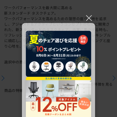
ワークパフォーマンスを最大限に高める
新スタンダード タスクチェア。
×
ワークパフォーマンスを高めるための理想の座り心地を追求
し、アジャスト＆アクティブというコンセプトのもとに開発さ
れた、新スタンダードのタスクチェア。作業に集中する時も、
リフレッシュする時も、座る姿勢や身体の動きにフレキシブル
に順応し、快適にサポートします。新感覚のスタイリングと座
り心地を、ぜひご体感ください。
選択中の商品情報
保証
注意事項
シリーズの特徴を見る
商品の特徴