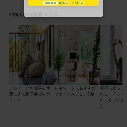
関連コラム
COLUMN
テレワークの仕事を快
在宅ワークにおすすめ
椅子に座って
適にする椅子選びのポ
のオフィスチェア5選
れる！？その
イント
れにくいチェ
方