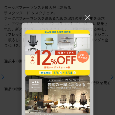
ワークパフォーマンスを最大限に高める
新スタンダード タスクチェア。
×
ワークパフォーマンスを高めるための理想の座り心地を追求
し、アジャスト＆アクティブというコンセプトのもとに開発さ
れた、新スタンダードのタスクチェア。作業に集中する時も、
リフレッシュする時も、座る姿勢や身体の動きにフレキシブル
に順応し、快適にサポートします。新感覚のスタイリングと座
り心地を、ぜひご体感ください。
選択中の商品情報
保証
注意事項
シリーズの特徴を見る
商品の特徴