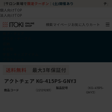
チェア体験ショールーム｜ZA SALON TOKYO
個人向けTOP
法人向けTOP
検索
マイページ
お気に入り
カート
椅子・チェア
デスク・テーブル
収納
その他
学習・キッズアイテム
アウトレット
アクトチェア KG-415PS-GNY3
製品記号
（KG-415PS-
商品コード
（22129283）
GNY3）