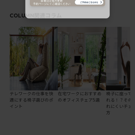
関連コラム
COLUMN
テレワークの仕事を快
在宅ワークにおすすめ
椅子に座って
適にする椅子選びのポ
のオフィスチェア5選
れる！？その
イント
れにくいチェ
方